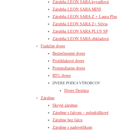
Zárubňa LEON SARA kyvadlová
Zárubňa LEON SARA MINI
Zárubňa LEON SARA Z + Laura Plus
Zárubňa LEON SARA Z+ Silvia
Zárubňa LEON SARA PLUS SP
Zárubňa LEON SARA obkladová
Funkčné dvere
Bezpečnostné dvere
Protihlukové dvere
Protipožiarne dvere
RTG dvere
DVERE PODĽA VÝROBCOV
Dvere Dextüra
Zárubne
Skryté zárubne
Zárubne s falcom – polodrážkové
Zárubne bez falcu
Zárubne s nadsvetlíkom