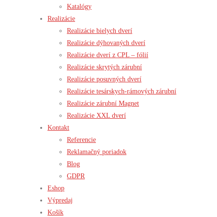
Katalógy
Realizácie
Realizácie bielych dverí
Realizácie dýhovaných dverí
Realizácie dverí z CPL – fólií
Realizácie skrytých zárubní
Realizácie posuvných dverí
Realizácie tesárskych-rámových zárubní
Realizácie zárubní Magnet
Realizácie XXL dverí
Kontakt
Referencie
Reklamačný poriadok
Blog
GDPR
Eshop
Výpredaj
Košík