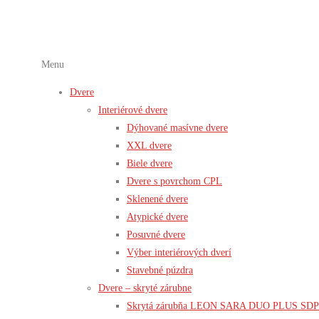
Menu
Dvere
Interiérové dvere
Dýhované masívne dvere
XXL dvere
Biele dvere
Dvere s povrchom CPL
Sklenené dvere
Atypické dvere
Posuvné dvere
Výber interiérových dverí
Stavebné púzdra
Dvere – skryté zárubne
Skrytá zárubňa LEON SARA DUO PLUS SDP