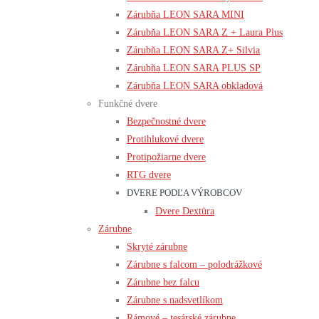
Zárubňa LEON SARA MINI
Zárubňa LEON SARA Z + Laura Plus
Zárubňa LEON SARA Z+ Silvia
Zárubňa LEON SARA PLUS SP
Zárubňa LEON SARA obkladová
Funkčné dvere
Bezpečnostné dvere
Protihlukové dvere
Protipožiarne dvere
RTG dvere
DVERE PODĽA VÝROBCOV
Dvere Dextüra
Zárubne
Skryté zárubne
Zárubne s falcom – polodrážkové
Zárubne bez falcu
Zárubne s nadsvetlíkom
Rámové – tesárské zárubne