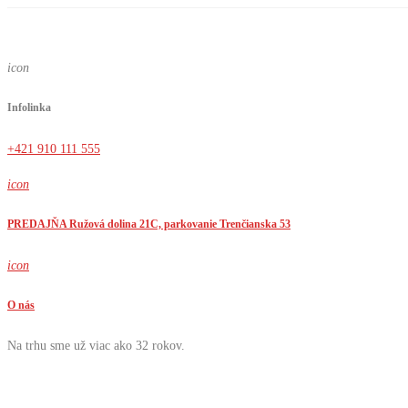
icon
Infolinka
+421 910 111 555
icon
PREDAJŇA Ružová dolina 21C, parkovanie Trenčianska 53
icon
O nás
Na trhu sme už viac ako 32 rokov.