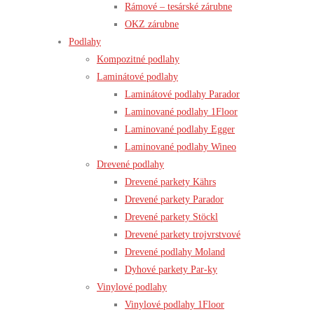
Rámové – tesárské zárubne
OKZ zárubne
Podlahy
Kompozitné podlahy
Laminátové podlahy
Laminátové podlahy Parador
Laminované podlahy 1Floor
Laminované podlahy Egger
Laminované podlahy Wineo
Drevené podlahy
Drevené parkety Kährs
Drevené parkety Parador
Drevené parkety Stöckl
Drevené parkety trojvrstvové
Drevené podlahy Moland
Dyhové parkety Par-ky
Vinylové podlahy
Vinylové podlahy 1Floor