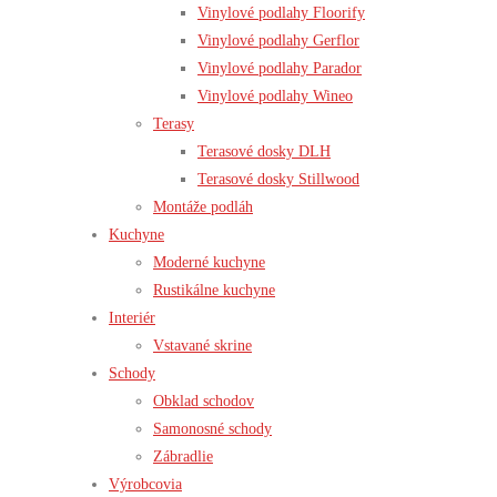
Vinylové podlahy Floorify
Vinylové podlahy Gerflor
Vinylové podlahy Parador
Vinylové podlahy Wineo
Terasy
Terasové dosky DLH
Terasové dosky Stillwood
Montáže podláh
Kuchyne
Moderné kuchyne
Rustikálne kuchyne
Interiér
Vstavané skrine
Schody
Obklad schodov
Samonosné schody
Zábradlie
Výrobcovia