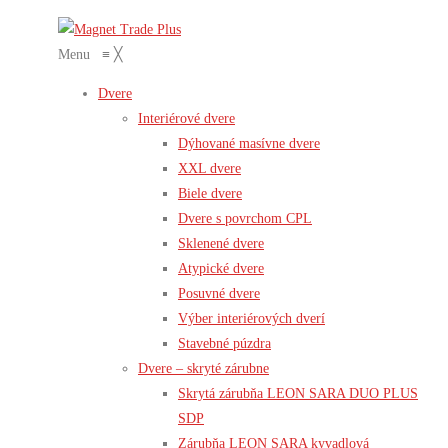
Menu
≡
╳
Dvere
Interiérové dvere
Dýhované masívne dvere
XXL dvere
Biele dvere
Dvere s povrchom CPL
Sklenené dvere
Atypické dvere
Posuvné dvere
Výber interiérových dverí
Stavebné púzdra
Dvere – skryté zárubne
Skrytá zárubňa LEON SARA DUO PLUS
SDP
Zárubňa LEON SARA kyvadlová