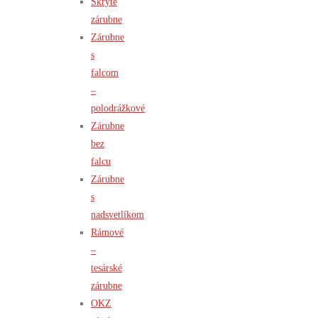
Skryté
zárubne
Zárubne
s
falcom
–
polodrážkové
Zárubne
bez
falcu
Zárubne
s
nadsvetlíkom
Rámové
–
tesárské
zárubne
OKZ