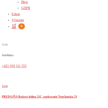
Blog
GDPR
Eshop
Výpredaj
🛒
0
icon
Infolinka
+421 910 111 555
icon
PREDAJŇA Ružová dolina 21C, parkovanie Trenčianska 53