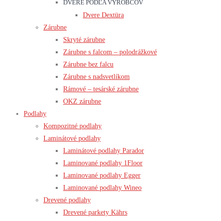
DVERE PODĽA VÝROBCOV
Dvere Dextüra
Zárubne
Skryté zárubne
Zárubne s falcom – polodrážkové
Zárubne bez falcu
Zárubne s nadsvetlíkom
Rámové – tesárské zárubne
OKZ zárubne
Podlahy
Kompozitné podlahy
Laminátové podlahy
Laminátové podlahy Parador
Laminované podlahy 1Floor
Laminované podlahy Egger
Laminované podlahy Wineo
Drevené podlahy
Drevené parkety Kährs