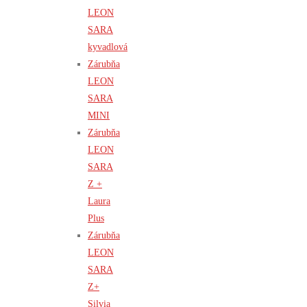
LEON
SARA
kyvadlová
Zárubňa
LEON
SARA
MINI
Zárubňa
LEON
SARA
Z +
Laura
Plus
Zárubňa
LEON
SARA
Z+
Silvia