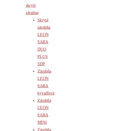
skryté
zárubne
Skrytá
zárubňa
LEON
SARA
DUO
PLUS
SDP
Zárubňa
LEON
SARA
kyvadlová
Zárubňa
LEON
SARA
MINI
Zárubňa