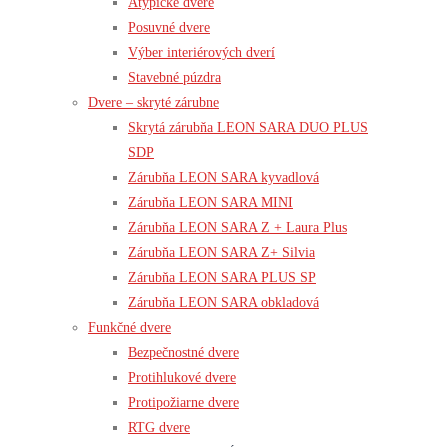
Atypické dvere
Posuvné dvere
Výber interiérových dverí
Stavebné púzdra
Dvere – skryté zárubne
Skrytá zárubňa LEON SARA DUO PLUS
SDP
Zárubňa LEON SARA kyvadlová
Zárubňa LEON SARA MINI
Zárubňa LEON SARA Z + Laura Plus
Zárubňa LEON SARA Z+ Silvia
Zárubňa LEON SARA PLUS SP
Zárubňa LEON SARA obkladová
Funkčné dvere
Bezpečnostné dvere
Protihlukové dvere
Protipožiarne dvere
RTG dvere