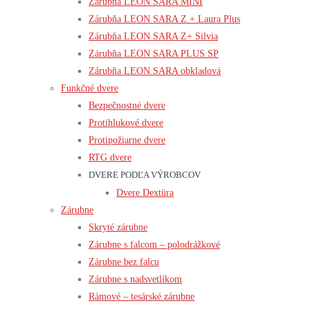
Zárubňa LEON SARA MINI
Zárubňa LEON SARA Z + Laura Plus
Zárubňa LEON SARA Z+ Silvia
Zárubňa LEON SARA PLUS SP
Zárubňa LEON SARA obkladová
Funkčné dvere
Bezpečnostné dvere
Protihlukové dvere
Protipožiarne dvere
RTG dvere
DVERE PODĽA VÝROBCOV
Dvere Dextüra
Zárubne
Skryté zárubne
Zárubne s falcom – polodrážkové
Zárubne bez falcu
Zárubne s nadsvetlíkom
Rámové – tesárské zárubne