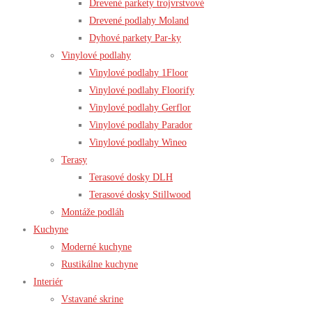
Drevené parkety trojvrstvové
Drevené podlahy Moland
Dyhové parkety Par-ky
Vinylové podlahy
Vinylové podlahy 1Floor
Vinylové podlahy Floorify
Vinylové podlahy Gerflor
Vinylové podlahy Parador
Vinylové podlahy Wineo
Terasy
Terasové dosky DLH
Terasové dosky Stillwood
Montáže podláh
Kuchyne
Moderné kuchyne
Rustikálne kuchyne
Interiér
Vstavané skrine