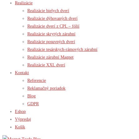
Realizácie
Realizácie bielych dverí
Realizácie dýhovaných dverí
Realizácie dverí z CPL – fólií
Realizácie skrytých zárubní
Realizácie posuvných dverí
Realizácie tesárskych-rámových zárubní
Realizácie zárubní Magnet
Realizácie XXL dverí
Kontakt
Referencie
Reklamačný poriadok
Blog
GDPR
Eshop
Výpredaj
Košík