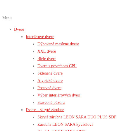
Menu
Dvere
Interiérové dvere
Dýhované masívne dvere
XXL dvere
Biele dvere
Dvere s povrchom CPL
Sklenené dvere
Atypické dvere
Posuvné dvere
Výber interiérových dverí
Stavebné púzdra
Dvere – skryté zárubne
Skrytá zárubňa LEON SARA DUO PLUS SDP
Zárubňa LEON SARA kyvadlová