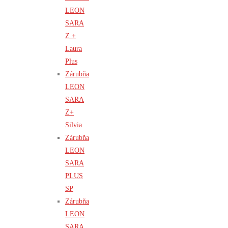
LEON
SARA
Z +
Laura
Plus
Zárubňa
LEON
SARA
Z+
Silvia
Zárubňa
LEON
SARA
PLUS
SP
Zárubňa
LEON
SARA