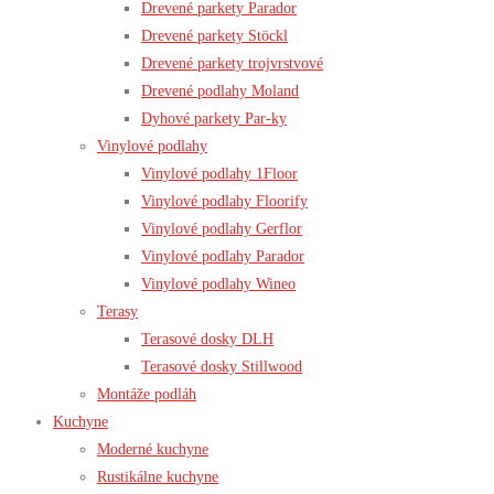
Drevené parkety Parador
Drevené parkety Stöckl
Drevené parkety trojvrstvové
Drevené podlahy Moland
Dyhové parkety Par-ky
Vinylové podlahy
Vinylové podlahy 1Floor
Vinylové podlahy Floorify
Vinylové podlahy Gerflor
Vinylové podlahy Parador
Vinylové podlahy Wineo
Terasy
Terasové dosky DLH
Terasové dosky Stillwood
Montáže podláh
Kuchyne
Moderné kuchyne
Rustikálne kuchyne