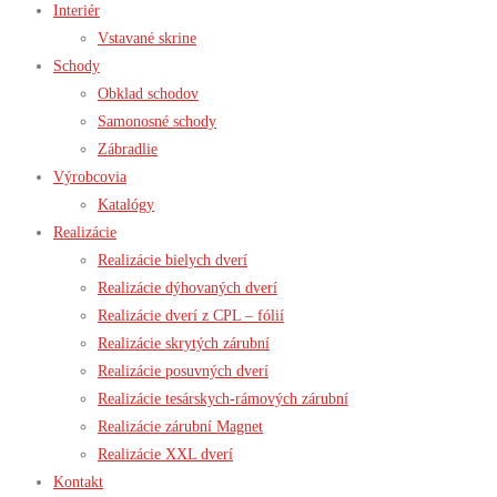
Interiér
Vstavané skrine
Schody
Obklad schodov
Samonosné schody
Zábradlie
Výrobcovia
Katalógy
Realizácie
Realizácie bielych dverí
Realizácie dýhovaných dverí
Realizácie dverí z CPL – fólií
Realizácie skrytých zárubní
Realizácie posuvných dverí
Realizácie tesárskych-rámových zárubní
Realizácie zárubní Magnet
Realizácie XXL dverí
Kontakt