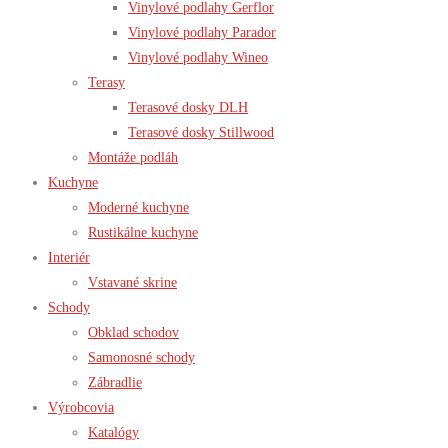
Vinylové podlahy Gerflor
Vinylové podlahy Parador
Vinylové podlahy Wineo
Terasy
Terasové dosky DLH
Terasové dosky Stillwood
Montáže podláh
Kuchyne
Moderné kuchyne
Rustikálne kuchyne
Interiér
Vstavané skrine
Schody
Obklad schodov
Samonosné schody
Zábradlie
Výrobcovia
Katalógy