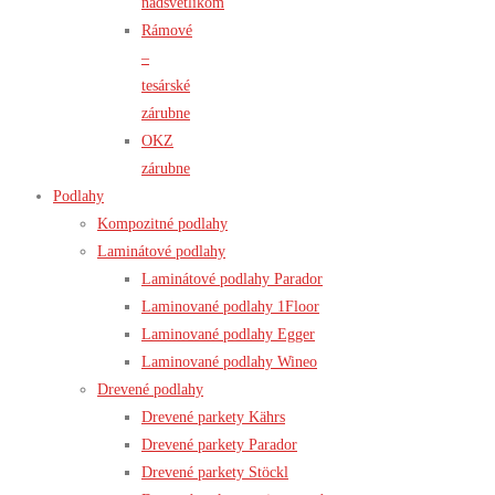
nadsvetlíkom
Rámové
–
tesárské
zárubne
OKZ
zárubne
Podlahy
Kompozitné podlahy
Laminátové podlahy
Laminátové podlahy Parador
Laminované podlahy 1Floor
Laminované podlahy Egger
Laminované podlahy Wineo
Drevené podlahy
Drevené parkety Kährs
Drevené parkety Parador
Drevené parkety Stöckl