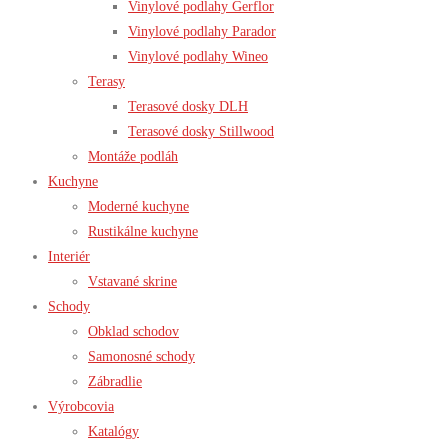
Vinylové podlahy Gerflor
Vinylové podlahy Parador
Vinylové podlahy Wineo
Terasy
Terasové dosky DLH
Terasové dosky Stillwood
Montáže podláh
Kuchyne
Moderné kuchyne
Rustikálne kuchyne
Interiér
Vstavané skrine
Schody
Obklad schodov
Samonosné schody
Zábradlie
Výrobcovia
Katalógy