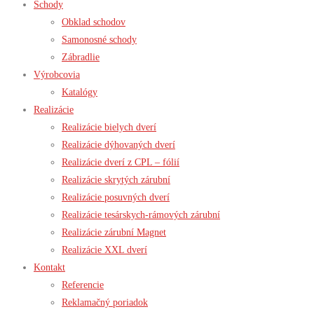
Schody
Obklad schodov
Samonosné schody
Zábradlie
Výrobcovia
Katalógy
Realizácie
Realizácie bielych dverí
Realizácie dýhovaných dverí
Realizácie dverí z CPL – fólií
Realizácie skrytých zárubní
Realizácie posuvných dverí
Realizácie tesárskych-rámových zárubní
Realizácie zárubní Magnet
Realizácie XXL dverí
Kontakt
Referencie
Reklamačný poriadok