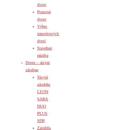
dvere
Posuvné
dvere
Výber
interiérových
dverí
Stavebné
púzdra
Dvere – skryté
zárubne
Skrytá
zárubňa
LEON
SARA
DUO
PLUS
SDP
Zárubňa