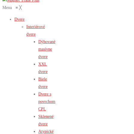
Menu
≡
╳
Dvere
Interiérové
dvere
Dýhované
masívne
dvere
XXL
dvere
Biele
dvere
Dvere s
povrchom
CPL
Sklenené
dvere
Atypické