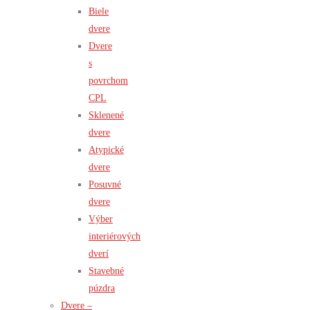
Biele
dvere
Dvere
s
povrchom
CPL
Sklenené
dvere
Atypické
dvere
Posuvné
dvere
Výber
interiérových
dverí
Stavebné
púzdra
Dvere –