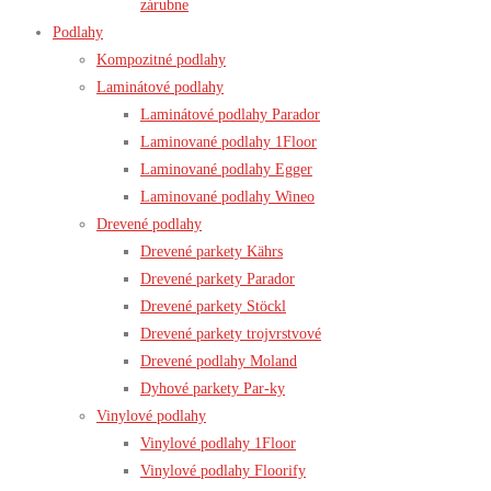
zárubne
Podlahy
Kompozitné podlahy
Laminátové podlahy
Laminátové podlahy Parador
Laminované podlahy 1Floor
Laminované podlahy Egger
Laminované podlahy Wineo
Drevené podlahy
Drevené parkety Kährs
Drevené parkety Parador
Drevené parkety Stöckl
Drevené parkety trojvrstvové
Drevené podlahy Moland
Dyhové parkety Par-ky
Vinylové podlahy
Vinylové podlahy 1Floor
Vinylové podlahy Floorify