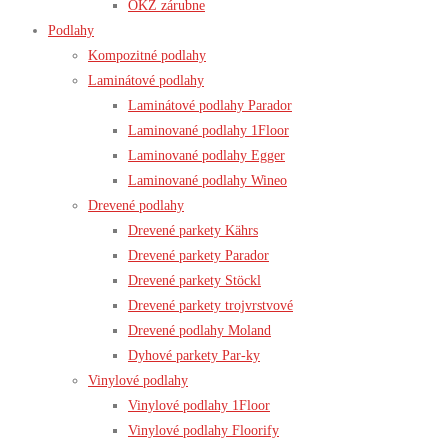
OKZ zárubne
Podlahy
Kompozitné podlahy
Laminátové podlahy
Laminátové podlahy Parador
Laminované podlahy 1Floor
Laminované podlahy Egger
Laminované podlahy Wineo
Drevené podlahy
Drevené parkety Kährs
Drevené parkety Parador
Drevené parkety Stöckl
Drevené parkety trojvrstvové
Drevené podlahy Moland
Dyhové parkety Par-ky
Vinylové podlahy
Vinylové podlahy 1Floor
Vinylové podlahy Floorify