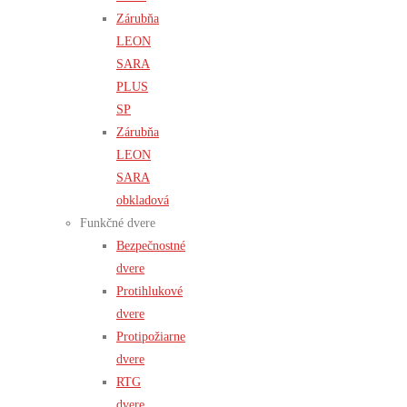
Zárubňa
LEON
SARA
PLUS
SP
Zárubňa
LEON
SARA
obkladová
Funkčné dvere
Bezpečnostné
dvere
Protihlukové
dvere
Protipožiarne
dvere
RTG
dvere