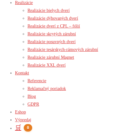
Realizácie
Realizácie bielych dverí
Realizácie dýhovaných dverí
Realizácie dverí z CPL – fólií
Realizácie skrytých zárubní
Realizácie posuvných dverí
Realizácie tesárskych-rámových zárubní
Realizácie zárubní Magnet
Realizácie XXL dverí
Kontakt
Referencie
Reklamačný poriadok
Blog
GDPR
Eshop
Výpredaj
🛒
0