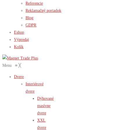
Referencie
Reklamačný poriadok
Blog
GDPR
Eshop
Výpredaj
Košík
Menu
≡
╳
Dvere
Interiérové
dvere
Dýhované
masívne
dvere
XXL
dvere