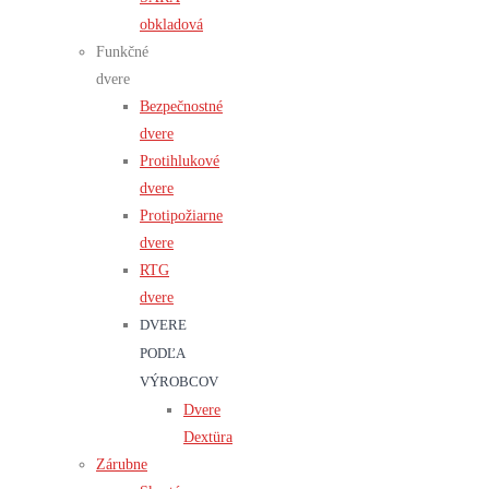
obkladová
Funkčné
dvere
Bezpečnostné
dvere
Protihlukové
dvere
Protipožiarne
dvere
RTG
dvere
DVERE
PODĽA
VÝROBCOV
Dvere
Dextüra
Zárubne