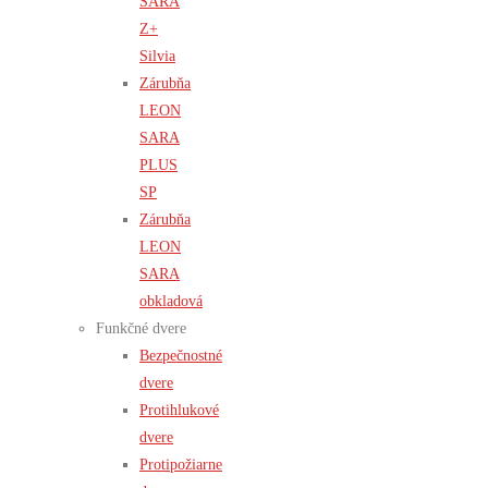
SARA
Z+
Silvia
Zárubňa
LEON
SARA
PLUS
SP
Zárubňa
LEON
SARA
obkladová
Funkčné dvere
Bezpečnostné
dvere
Protihlukové
dvere
Protipožiarne