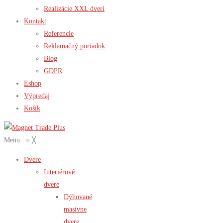
Realizácie XXL dverí
Kontakt
Referencie
Reklamačný poriadok
Blog
GDPR
Eshop
Výpredaj
Košík
Menu
≡
╳
Dvere
Interiérové
dvere
Dýhované
masívne
dvere