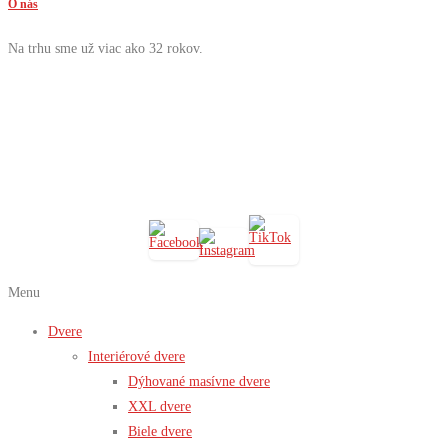
O nás
Na trhu sme už viac ako 32 rokov.
Menu
Dvere
Interiérové dvere
Dýhované masívne dvere
XXL dvere
Biele dvere