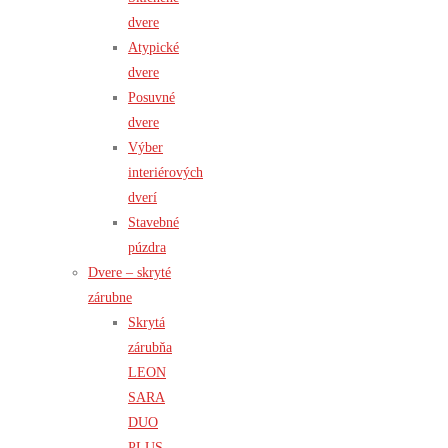
dvere
Atypické
dvere
Posuvné
dvere
Výber
interiérových
dverí
Stavebné
púzdra
Dvere – skryté
zárubne
Skrytá
zárubňa
LEON
SARA
DUO
PLUS