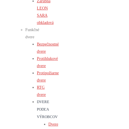
Zárubňa
LEON
SARA
obkladová
Funkčné
dvere
Bezpečnostné
dvere
Protihlukové
dvere
Protipožiarne
dvere
RTG
dvere
DVERE
PODĽA
VÝROBCOV
Dvere