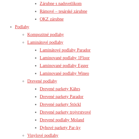
Zárubne s nadsvetlíkom
Rámové – tesárské zárubne
OKZ zárubne
Podlahy
Kompozitné podlahy
Laminátové podlahy
Laminátové podlahy Parador
Laminované podlahy 1Floor
Laminované podlahy Egger
Laminované podlahy Wineo
Drevené podlahy
Drevené parkety Kährs
Drevené parkety Parador
Drevené parkety Stöckl
Drevené parkety trojvrstvové
Drevené podlahy Moland
Dyhové parkety Par-ky
Vinylové podlahy