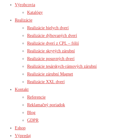
Výrobcovia
Katalógy
Realizácie
Realizácie bielych dverí
Realizácie dýhovaných dverí
Realizácie dverí z CPL – fólií
Realizácie skrytých zárubní
Realizácie posuvných dverí
Realizácie tesárskych-rámových zárubní
Realizácie zárubní Magnet
Realizácie XXL dverí
Kontakt
Referencie
Reklamačný poriadok
Blog
GDPR
Eshop
Výpredaj