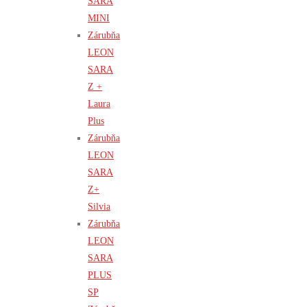
SARA
MINI
Zárubňa
LEON
SARA
Z +
Laura
Plus
Zárubňa
LEON
SARA
Z+
Silvia
Zárubňa
LEON
SARA
PLUS
SP