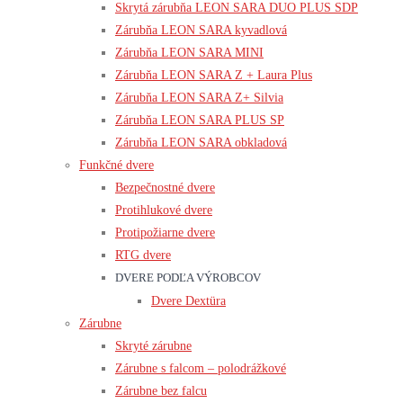
Skrytá zárubňa LEON SARA DUO PLUS SDP
Zárubňa LEON SARA kyvadlová
Zárubňa LEON SARA MINI
Zárubňa LEON SARA Z + Laura Plus
Zárubňa LEON SARA Z+ Silvia
Zárubňa LEON SARA PLUS SP
Zárubňa LEON SARA obkladová
Funkčné dvere
Bezpečnostné dvere
Protihlukové dvere
Protipožiarne dvere
RTG dvere
DVERE PODĽA VÝROBCOV
Dvere Dextüra
Zárubne
Skryté zárubne
Zárubne s falcom – polodrážkové
Zárubne bez falcu