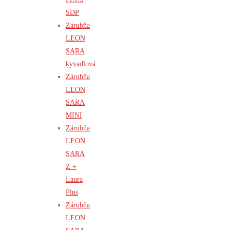
SDP
Zárubňa
LEON
SARA
kyvadlová
Zárubňa
LEON
SARA
MINI
Zárubňa
LEON
SARA
Z +
Laura
Plus
Zárubňa
LEON