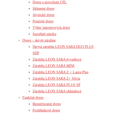
Dvere s povrchom CPL
Sklenené dvere
Atypické dvere
Posuvné dvere
Výber interiérových dverí
Stavebné púzdra
Dvere – skryté zárubne
Skrytá zárubňa LEON SARA DUO PLUS
SDP
Zárubňa LEON SARA kyvadlová
Zárubňa LEON SARA MINI
Zárubňa LEON SARA Z + Laura Plus
Zárubňa LEON SARA Z+ Silvia
Zárubňa LEON SARA PLUS SP
Zárubňa LEON SARA obkladová
Funkčné dvere
Bezpečnostné dvere
Protihlukové dvere