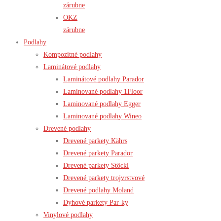
zárubne
OKZ
zárubne
Podlahy
Kompozitné podlahy
Laminátové podlahy
Laminátové podlahy Parador
Laminované podlahy 1Floor
Laminované podlahy Egger
Laminované podlahy Wineo
Drevené podlahy
Drevené parkety Kährs
Drevené parkety Parador
Drevené parkety Stöckl
Drevené parkety trojvrstvové
Drevené podlahy Moland
Dyhové parkety Par-ky
Vinylové podlahy