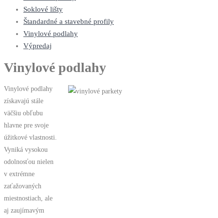
Soklové lišty
Štandardné a stavebné profily
Vinylové podlahy
Výpredaj
Vinylové podlahy
Vinylové podlahy
získavajú stále
väčšiu obľubu
hlavne pre svoje
úžitkové vlastnosti.
Vyniká vysokou
odolnosťou nielen
v extrémne
zaťažovaných
miestnostiach, ale
aj zaujímavým