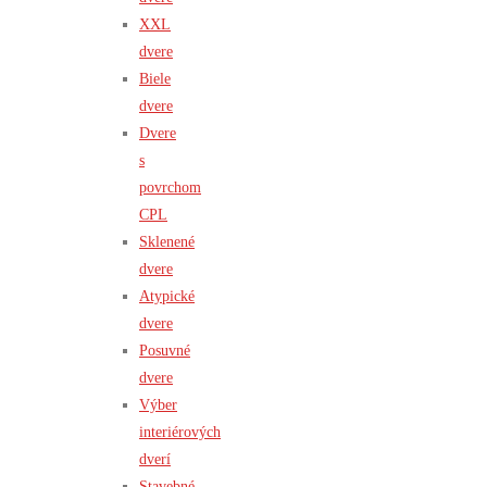
XXL
dvere
Biele
dvere
Dvere
s
povrchom
CPL
Sklenené
dvere
Atypické
dvere
Posuvné
dvere
Výber
interiérových
dverí
Stavebné