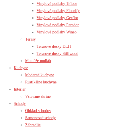
Vinylové podlahy 1Floor
Vinylové podlahy Floorify
Vinylové podlahy Gerflor
Vinylové podlahy Parador
Vinylové podlahy Wineo
Terasy
Terasové dosky DLH
Terasové dosky Stillwood
Montáže podláh
Kuchyne
Moderné kuchyne
Rustikálne kuchyne
Interiér
Vstavané skrine
Schody
Obklad schodov
Samonosné schody
Zábradlie