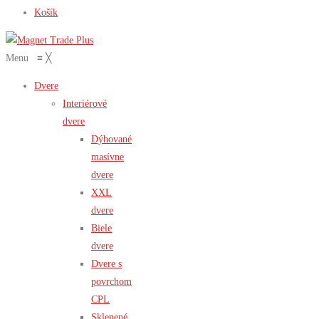
Košík
Menu
≡
╳
Dvere
Interiérové
dvere
Dýhované
masívne
dvere
XXL
dvere
Biele
dvere
Dvere s
povrchom
CPL
Sklenené