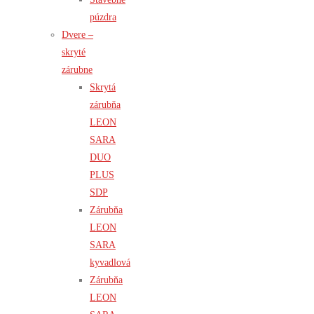
púzdra
Dvere –
skryté
zárubne
Skrytá
zárubňa
LEON
SARA
DUO
PLUS
SDP
Zárubňa
LEON
SARA
kyvadlová
Zárubňa
LEON