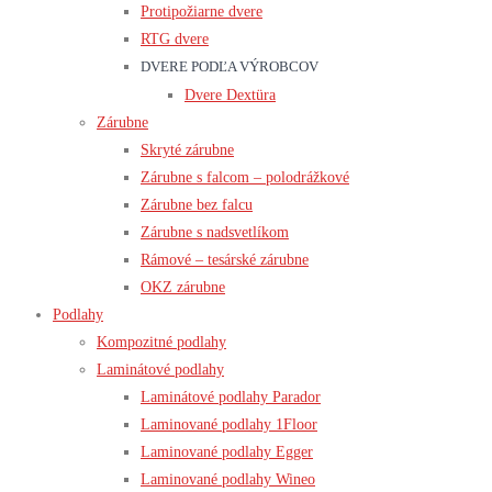
Protipožiarne dvere
RTG dvere
DVERE PODĽA VÝROBCOV
Dvere Dextüra
Zárubne
Skryté zárubne
Zárubne s falcom – polodrážkové
Zárubne bez falcu
Zárubne s nadsvetlíkom
Rámové – tesárské zárubne
OKZ zárubne
Podlahy
Kompozitné podlahy
Laminátové podlahy
Laminátové podlahy Parador
Laminované podlahy 1Floor
Laminované podlahy Egger
Laminované podlahy Wineo