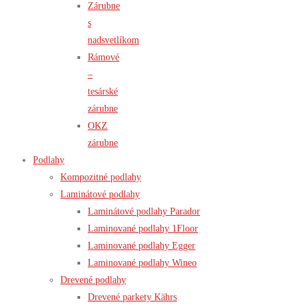
Zárubne
s
nadsvetlíkom
Rámové
–
tesárské
zárubne
OKZ
zárubne
Podlahy
Kompozitné podlahy
Laminátové podlahy
Laminátové podlahy Parador
Laminované podlahy 1Floor
Laminované podlahy Egger
Laminované podlahy Wineo
Drevené podlahy
Drevené parkety Kährs