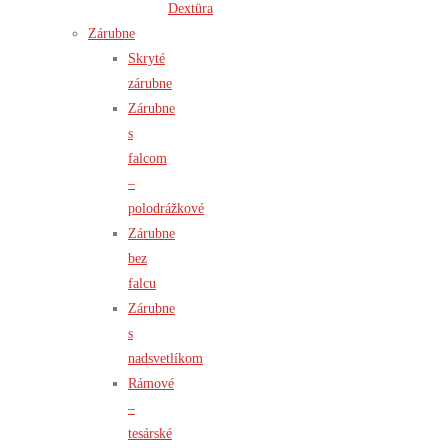
Dextüra
Zárubne
Skryté
zárubne
Zárubne
s
falcom
–
polodrážkové
Zárubne
bez
falcu
Zárubne
s
nadsvetlíkom
Rámové
–
tesárské