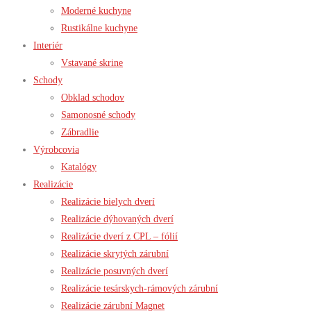
Moderné kuchyne
Rustikálne kuchyne
Interiér
Vstavané skrine
Schody
Obklad schodov
Samonosné schody
Zábradlie
Výrobcovia
Katalógy
Realizácie
Realizácie bielych dverí
Realizácie dýhovaných dverí
Realizácie dverí z CPL – fólií
Realizácie skrytých zárubní
Realizácie posuvných dverí
Realizácie tesárskych-rámových zárubní
Realizácie zárubní Magnet