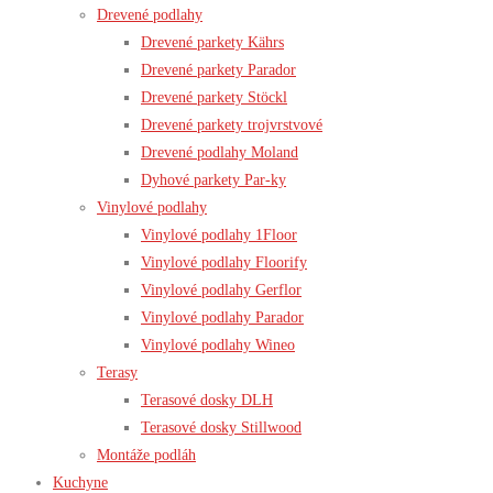
Drevené podlahy
Drevené parkety Kährs
Drevené parkety Parador
Drevené parkety Stöckl
Drevené parkety trojvrstvové
Drevené podlahy Moland
Dyhové parkety Par-ky
Vinylové podlahy
Vinylové podlahy 1Floor
Vinylové podlahy Floorify
Vinylové podlahy Gerflor
Vinylové podlahy Parador
Vinylové podlahy Wineo
Terasy
Terasové dosky DLH
Terasové dosky Stillwood
Montáže podláh
Kuchyne