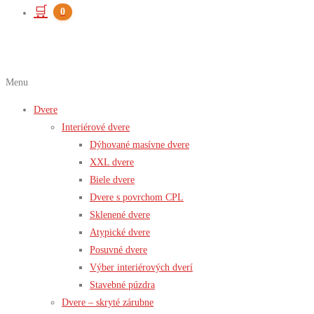
🛒
0
Menu
Dvere
Interiérové dvere
Dýhované masívne dvere
XXL dvere
Biele dvere
Dvere s povrchom CPL
Sklenené dvere
Atypické dvere
Posuvné dvere
Výber interiérových dverí
Stavebné púzdra
Dvere – skryté zárubne