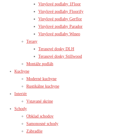
Vinylové podlahy 1Floor
Vinylové podlahy Floorify
Vinylové podlahy Gerflor
Vinylové podlahy Parador
Vinylové podlahy Wineo
Terasy
Terasové dosky DLH
Terasové dosky Stillwood
Montáže podláh
Kuchyne
Moderné kuchyne
Rustikálne kuchyne
Interiér
Vstavané skrine
Schody
Obklad schodov
Samonosné schody
Zábradlie