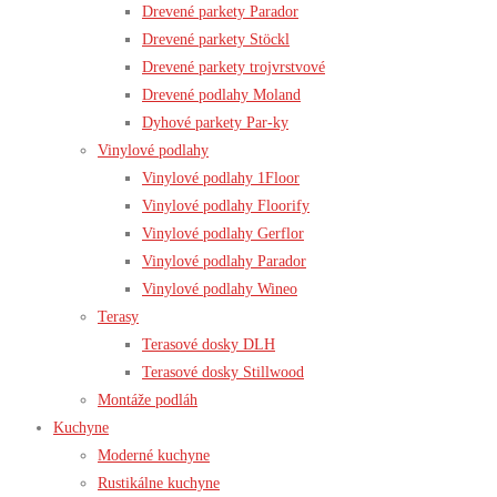
Drevené parkety Parador
Drevené parkety Stöckl
Drevené parkety trojvrstvové
Drevené podlahy Moland
Dyhové parkety Par-ky
Vinylové podlahy
Vinylové podlahy 1Floor
Vinylové podlahy Floorify
Vinylové podlahy Gerflor
Vinylové podlahy Parador
Vinylové podlahy Wineo
Terasy
Terasové dosky DLH
Terasové dosky Stillwood
Montáže podláh
Kuchyne
Moderné kuchyne
Rustikálne kuchyne