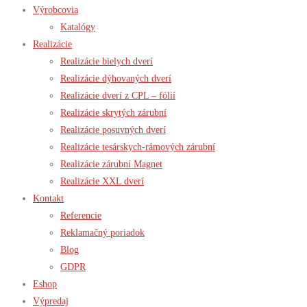
Výrobcovia
Katalógy
Realizácie
Realizácie bielych dverí
Realizácie dýhovaných dverí
Realizácie dverí z CPL – fólií
Realizácie skrytých zárubní
Realizácie posuvných dverí
Realizácie tesárskych-rámových zárubní
Realizácie zárubní Magnet
Realizácie XXL dverí
Kontakt
Referencie
Reklamačný poriadok
Blog
GDPR
Eshop
Výpredaj