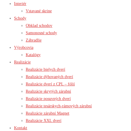
Interiér
Vstavané skrine
Schody
Obklad schodov
Samonosné schody
Zábradlie
Výrobcovia
Katalógy
Realizácie
Realizácie bielych dverí
Realizácie dýhovaných dverí
Realizácie dverí z CPL – fólií
Realizácie skrytých zárubní
Realizácie posuvných dverí
Realizácie tesárskych-rámových zárubní
Realizácie zárubní Magnet
Realizácie XXL dverí
Kontakt