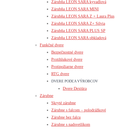
Zárubňa LEON SARA kyvadlová
Zárubňa LEON SARA MINI
Zárubňa LEON SARA Z + Laura Plus
Zárubňa LEON SARA Z+ Silvia
Zárubňa LEON SARA PLUS SP
Zárubňa LEON SARA obkladová
Funkčné dvere
Bezpečnostné dvere
Protihlukové dvere
Protipožiarne dvere
RTG dvere
DVERE PODĽA VÝROBCOV
Dvere Dextüra
Zárubne
Skryté zárubne
Zárubne s falcom – polodrážkové
Zárubne bez falcu
Zárubne s nadsvetlíkom