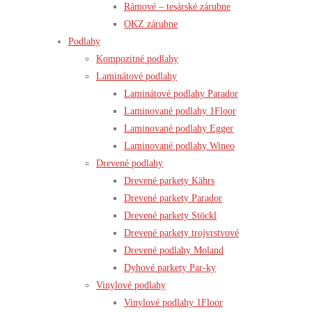
Rámové – tesárské zárubne
OKZ zárubne
Podlahy
Kompozitné podlahy
Laminátové podlahy
Laminátové podlahy Parador
Laminované podlahy 1Floor
Laminované podlahy Egger
Laminované podlahy Wineo
Drevené podlahy
Drevené parkety Kährs
Drevené parkety Parador
Drevené parkety Stöckl
Drevené parkety trojvrstvové
Drevené podlahy Moland
Dyhové parkety Par-ky
Vinylové podlahy
Vinylové podlahy 1Floor