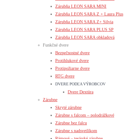
Zárubňa LEON SARA MINI
Zárubňa LEON SARA Z + Laura Plus
Zárubňa LEON SARA Z+ Silvia
Zárubňa LEON SARA PLUS SP
Zárubňa LEON SARA obkladová
Funkčné dvere
Bezpečnostné dvere
Protihlukové dvere
Protipožiarne dvere
RTG dvere
DVERE PODĽA VÝROBCOV
Dvere Dextüra
Zárubne
Skryté zárubne
Zárubne s falcom – polodrážkové
Zárubne bez falcu
Zárubne s nadsvetlíkom
Rámové – tesárské zárubne