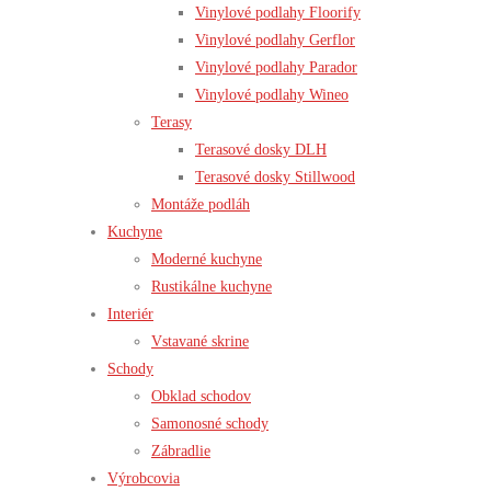
Vinylové podlahy Floorify
Vinylové podlahy Gerflor
Vinylové podlahy Parador
Vinylové podlahy Wineo
Terasy
Terasové dosky DLH
Terasové dosky Stillwood
Montáže podláh
Kuchyne
Moderné kuchyne
Rustikálne kuchyne
Interiér
Vstavané skrine
Schody
Obklad schodov
Samonosné schody
Zábradlie
Výrobcovia