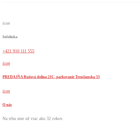
icon
Infolinka
+421 910 111 555
icon
PREDAJŇA Ružová dolina 21C, parkovanie Trenčianska 53
icon
O nás
Na trhu sme už viac ako 32 rokov.