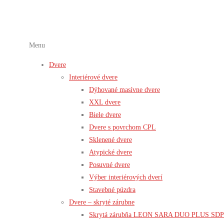
Menu
Dvere
Interiérové dvere
Dýhované masívne dvere
XXL dvere
Biele dvere
Dvere s povrchom CPL
Sklenené dvere
Atypické dvere
Posuvné dvere
Výber interiérových dverí
Stavebné púzdra
Dvere – skryté zárubne
Skrytá zárubňa LEON SARA DUO PLUS SDP