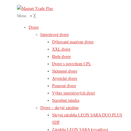
Menu
≡
╳
Dvere
Interiérové dvere
Dýhované masívne dvere
XXL dvere
Biele dvere
Dvere s povrchom CPL
Sklenené dvere
Atypické dvere
Posuvné dvere
Výber interiérových dverí
Stavebné púzdra
Dvere – skryté zárubne
Skrytá zárubňa LEON SARA DUO PLUS
SDP
Zárubňa LEON SARA kyvadlová