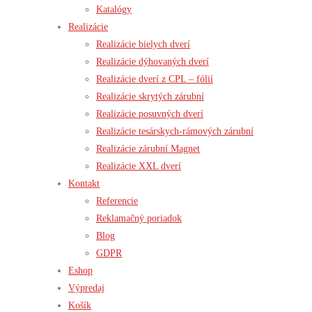
Katalógy
Realizácie
Realizácie bielych dverí
Realizácie dýhovaných dverí
Realizácie dverí z CPL – fólií
Realizácie skrytých zárubní
Realizácie posuvných dverí
Realizácie tesárskych-rámových zárubní
Realizácie zárubní Magnet
Realizácie XXL dverí
Kontakt
Referencie
Reklamačný poriadok
Blog
GDPR
Eshop
Výpredaj
Košík