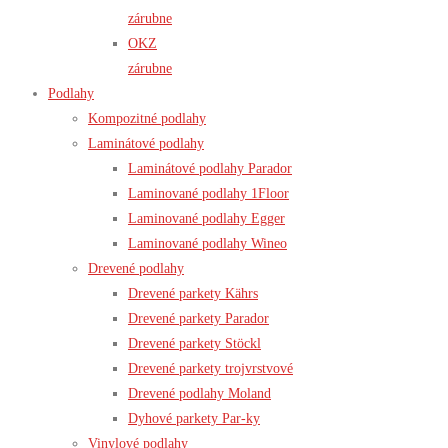
zárubne
OKZ
zárubne
Podlahy
Kompozitné podlahy
Laminátové podlahy
Laminátové podlahy Parador
Laminované podlahy 1Floor
Laminované podlahy Egger
Laminované podlahy Wineo
Drevené podlahy
Drevené parkety Kährs
Drevené parkety Parador
Drevené parkety Stöckl
Drevené parkety trojvrstvové
Drevené podlahy Moland
Dyhové parkety Par-ky
Vinylové podlahy