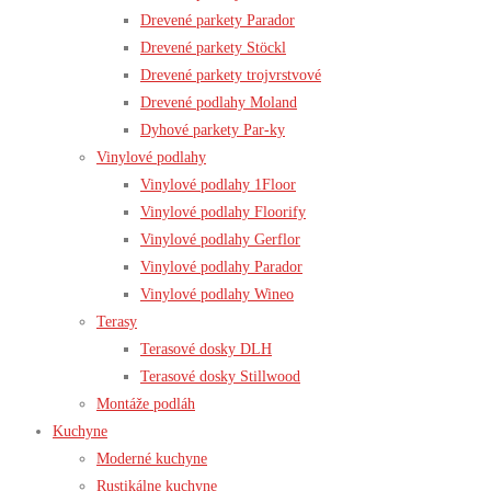
Drevené parkety Parador
Drevené parkety Stöckl
Drevené parkety trojvrstvové
Drevené podlahy Moland
Dyhové parkety Par-ky
Vinylové podlahy
Vinylové podlahy 1Floor
Vinylové podlahy Floorify
Vinylové podlahy Gerflor
Vinylové podlahy Parador
Vinylové podlahy Wineo
Terasy
Terasové dosky DLH
Terasové dosky Stillwood
Montáže podláh
Kuchyne
Moderné kuchyne
Rustikálne kuchyne