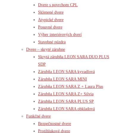
Dvere s povrchom CPL
Sklenené dvere
Atypické dvere
Posuvné dvere
Výber interiérových dverí
Stavebné púzdra
Dvere – skryté zárubne
Skrytá zárubňa LEON SARA DUO PLUS
SDP
Zárubňa LEON SARA kyvadlová
Zárubňa LEON SARA MINI
Zárubňa LEON SARA Z + Laura Plus
Zárubňa LEON SARA Z+ Silvia
Zárubňa LEON SARA PLUS SP
Zárubňa LEON SARA obkladová
Funkčné dvere
Bezpečnostné dvere
Protihlukové dvere