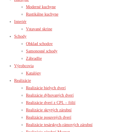
Moderné kuchyne
Rustikálne kuchyne
Interiér
Vstavané skrine
Schody
Obklad schodov
Samonosné schody
Zábradlie
Výrobcovia
Katalógy
Realizácie
Realizácie bielych dverí
Realizácie dýhovaných dverí
Realizácie dverí z CPL – fólií
Realizácie skrytých zárubní
Realizácie posuvných dverí
Realizácie tesárskych-rámových zárubní