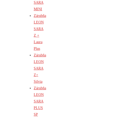
SARA
MINI
Zárubňa
LEON
SARA
Z +
Laura
Plus
Zárubňa
LEON
SARA
Z+
Silvia
Zárubňa
LEON
SARA
PLUS
SP