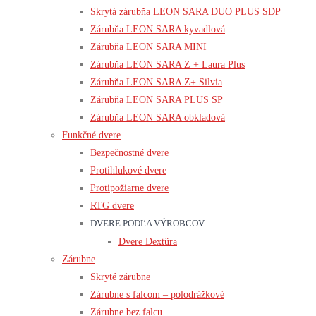
Skrytá zárubňa LEON SARA DUO PLUS SDP
Zárubňa LEON SARA kyvadlová
Zárubňa LEON SARA MINI
Zárubňa LEON SARA Z + Laura Plus
Zárubňa LEON SARA Z+ Silvia
Zárubňa LEON SARA PLUS SP
Zárubňa LEON SARA obkladová
Funkčné dvere
Bezpečnostné dvere
Protihlukové dvere
Protipožiarne dvere
RTG dvere
DVERE PODĽA VÝROBCOV
Dvere Dextüra
Zárubne
Skryté zárubne
Zárubne s falcom – polodrážkové
Zárubne bez falcu