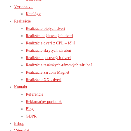
Výrobcovia
Katalógy
Realizácie
Realizácie bielych dverí
Realizácie dýhovaných dverí
Realizácie dverí z CPL – fólií
Realizácie skrytých zárubní
Realizácie posuvných dverí
Realizácie tesárskych-rámových zárubní
Realizácie zárubní Magnet
Realizácie XXL dverí
Kontakt
Referencie
Reklamačný poriadok
Blog
GDPR
Eshop
Výpredaj