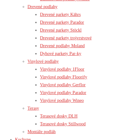
Drevené podlahy
Drevené parkety Kährs
Drevené parkety Parador
Drevené parkety Stöckl
Drevené parkety trojvrstvové
Drevené podlahy Moland
Dyhové parkety Par-ky
Vinylové podlahy
Vinylové podlahy 1Floor
Vinylové podlahy Floorify
Vinylové podlahy Gerflor
Vinylové podlahy Parador
Vinylové podlahy Wineo
Terasy
Terasové dosky DLH
Terasové dosky Stillwood
Montáže podláh
Kuchyne