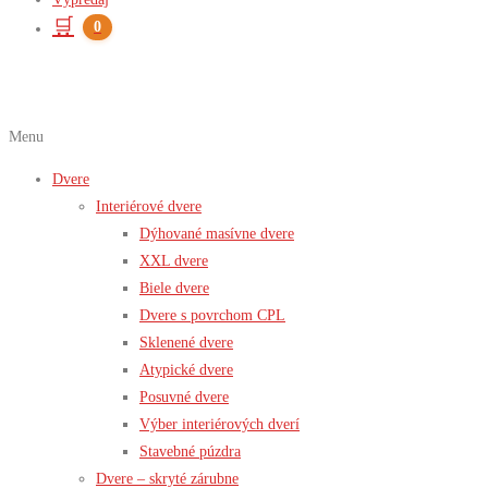
🛒
0
Menu
Dvere
Interiérové dvere
Dýhované masívne dvere
XXL dvere
Biele dvere
Dvere s povrchom CPL
Sklenené dvere
Atypické dvere
Posuvné dvere
Výber interiérových dverí
Stavebné púzdra
Dvere – skryté zárubne