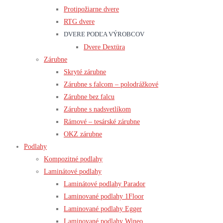
Protipožiarne dvere
RTG dvere
DVERE PODĽA VÝROBCOV
Dvere Dextüra
Zárubne
Skryté zárubne
Zárubne s falcom – polodrážkové
Zárubne bez falcu
Zárubne s nadsvetlíkom
Rámové – tesárské zárubne
OKZ zárubne
Podlahy
Kompozitné podlahy
Laminátové podlahy
Laminátové podlahy Parador
Laminované podlahy 1Floor
Laminované podlahy Egger
Laminované podlahy Wineo