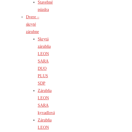
Stavebné
púzdra
Dvere –
skryté
zárubne
Skrytá
zárubňa
LEON
SARA
DUO
PLUS
SDP
Zárubňa
LEON
SARA
kyvadlová
Zárubňa
LEON