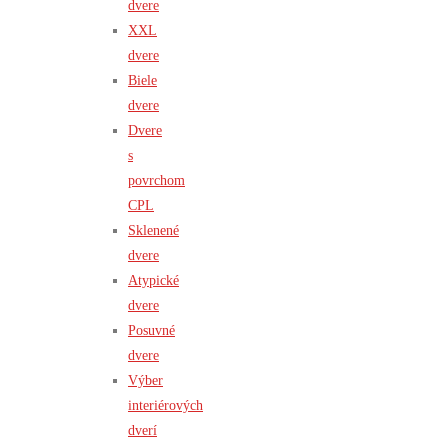
dvere
XXL
dvere
Biele
dvere
Dvere
s
povrchom
CPL
Sklenené
dvere
Atypické
dvere
Posuvné
dvere
Výber
interiérových
dverí