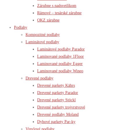
Zárubne s nadsvetlíkom
Rámové – tesárské zárubne
OKZ zárubne
Podlahy
Kompozitné podlahy
Laminátové podlahy
Laminátové podlahy Parador
Laminované podlahy 1Floor
Laminované podlahy Egger
Laminované podlahy Wineo
Drevené podlahy
Drevené parkety Kährs
Drevené parkety Parador
Drevené parkety Stöckl
Drevené parkety trojvrstvové
Drevené podlahy Moland
Dyhové parkety Par-ky
Vinylové podlahy