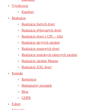
Výrobcovia
Katalógy
Realizácie
Realizácie bielych dverí
Realizácie dýhovaných dverí
Realizácie dverí z CPL – fólií
Realizácie skrytých zárubní
Realizácie posuvných dverí
Realizácie tesárskych-rámových zárubní
Realizácie zárubní Magnet
Realizácie XXL dverí
Kontakt
Referencie
Reklamačný poriadok
Blog
GDPR
Eshop