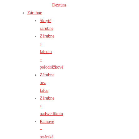
Dextüra
Zárubne
Skryté
zárubne
Zárubne
s
falcom
–
polodrážkové
Zárubne
bez
falcu
Zárubne
s
nadsvetlíkom
Rámové
–
tesárské