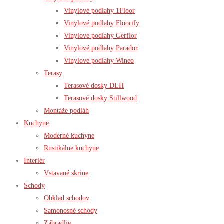
Vinylové podlahy 1Floor
Vinylové podlahy Floorify
Vinylové podlahy Gerflor
Vinylové podlahy Parador
Vinylové podlahy Wineo
Terasy
Terasové dosky DLH
Terasové dosky Stillwood
Montáže podláh
Kuchyne
Moderné kuchyne
Rustikálne kuchyne
Interiér
Vstavané skrine
Schody
Obklad schodov
Samonosné schody
Zábradlie