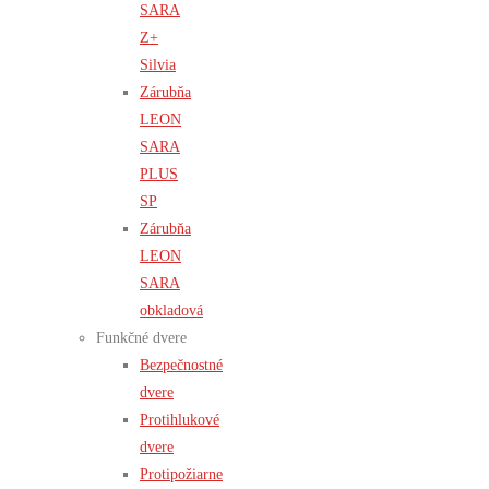
SARA
Z+
Silvia
Zárubňa
LEON
SARA
PLUS
SP
Zárubňa
LEON
SARA
obkladová
Funkčné dvere
Bezpečnostné
dvere
Protihlukové
dvere
Protipožiarne