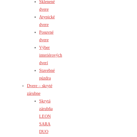
Sklenené
dvere
Atypické
dvere
Posuvné
dvere
Výber
interiérových
dverí
Stavebné
púzdra
Dvere – skryté
zárubne
Skrytá
zárubňa
LEON
SARA
DUO