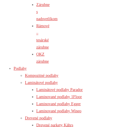
Zárubne
s
nadsvetlíkom
Rámové
–
tesárské
zárubne
OKZ
zárubne
Podlahy
Kompozitné podlahy
Laminátové podlahy
Laminátové podlahy Parador
Laminované podlahy 1Floor
Laminované podlahy Egger
Laminované podlahy Wineo
Drevené podlahy
Drevené parkety Kährs