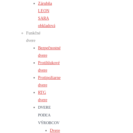
Zárubňa
LEON
SARA
obkladová
Funkčné
dvere
Bezpečnostné
dvere
Protihlukové
dvere
Protipožiarne
dvere
RTG
dvere
DVERE
PODĽA
VÝROBCOV
Dvere