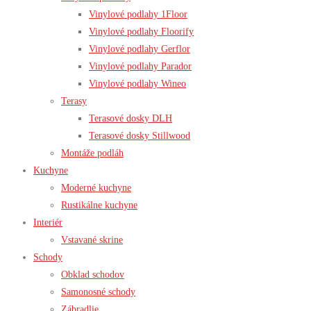
Vinylové podlahy 1Floor
Vinylové podlahy Floorify
Vinylové podlahy Gerflor
Vinylové podlahy Parador
Vinylové podlahy Wineo
Terasy
Terasové dosky DLH
Terasové dosky Stillwood
Montáže podláh
Kuchyne
Moderné kuchyne
Rustikálne kuchyne
Interiér
Vstavané skrine
Schody
Obklad schodov
Samonosné schody
Zábradlie