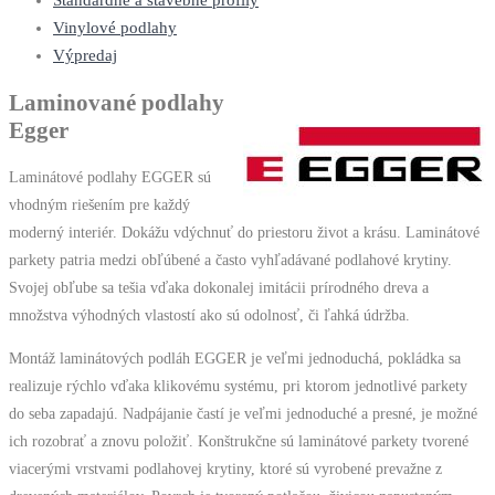
Štandardné a stavebné profily
Vinylové podlahy
Výpredaj
Laminované podlahy
Egger
Laminátové podlahy EGGER sú
vhodným riešením pre každý
moderný interiér. Dokážu vdýchnuť do priestoru život a krásu. Laminátové
parkety patria medzi obľúbené a často vyhľadávané podlahové krytiny.
Svojej obľube sa tešia vďaka dokonalej imitácii prírodného dreva a
množstva výhodných vlastostí ako sú odolnosť, či ľahká údržba.
Montáž laminátových podláh EGGER je veľmi jednoduchá, pokládka sa
realizuje rýchlo vďaka klikovému systému, pri ktorom jednotlivé parkety
do seba zapadajú. Nadpájanie častí je veľmi jednoduché a presné, je možné
ich rozobrať a znovu položiť. Konštrukčne sú laminátové parkety tvorené
viacerými vrstvami podlahovej krytiny, ktoré sú vyrobené prevažne z