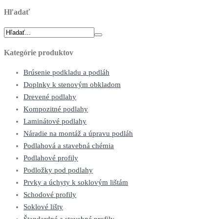
Hľadať
Kategórie produktov
Brúsenie podkladu a podláh
Doplnky k stenovým obkladom
Drevené podlahy
Kompozitné podlahy
Laminátové podlahy
Náradie na montáž a úpravu podláh
Podlahová a stavebná chémia
Podlahové profily
Podložky pod podlahy
Prvky a úchyty k soklovým lištám
Schodové profily
Soklové lišty