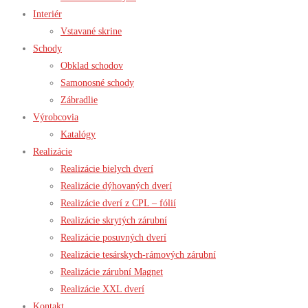
Interiér
Vstavané skrine
Schody
Obklad schodov
Samonosné schody
Zábradlie
Výrobcovia
Katalógy
Realizácie
Realizácie bielych dverí
Realizácie dýhovaných dverí
Realizácie dverí z CPL – fólií
Realizácie skrytých zárubní
Realizácie posuvných dverí
Realizácie tesárskych-rámových zárubní
Realizácie zárubní Magnet
Realizácie XXL dverí
Kontakt