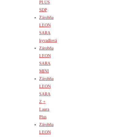
PLUS
SDP
Zárubňa
LEON
SARA
kyvadlová
Zárubňa
LEON
SARA
MINI
Zárubňa
LEON
SARA
Z +
Laura
Plus
Zárubňa
LEON