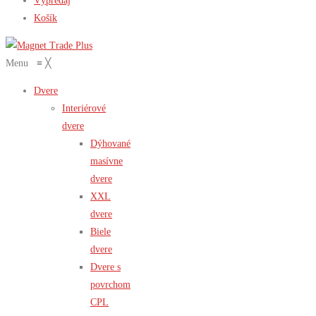
Výpredaj
Košík
Menu
≡
╳
Dvere
Interiérové
dvere
Dýhované
masívne
dvere
XXL
dvere
Biele
dvere
Dvere s
povrchom
CPL