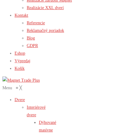
Realizácie zárubní Magnet
Realizácie XXL dverí
Kontakt
Referencie
Reklamačný poriadok
Blog
GDPR
Eshop
Výpredaj
Košík
Menu
≡
╳
Dvere
Interiérové
dvere
Dýhované
masívne