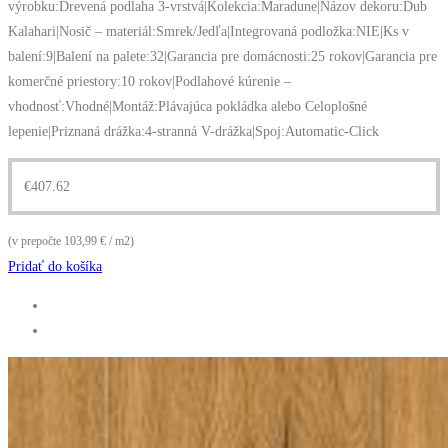
výrobku:Drevená podlaha 3-vrstvá|Kolekcia:Maradune|Názov dekoru:Dub
Kalahari|Nosič – materiál:Smrek/Jedľa|Integrovaná podložka:NIE|Ks v
balení:9|Balení na palete:32|Garancia pre domácnosti:25 rokov|Garancia pre
komerčné priestory:10 rokov|Podlahové kúrenie –
vhodnosť:Vhodné|Montáž:Plávajúca pokládka alebo Celoplošné
lepenie|Priznaná drážka:4-stranná V-drážka|Spoj:Automatic-Click
€
407.62
(v prepočte 103,99 € / m2)
Pridať do košíka