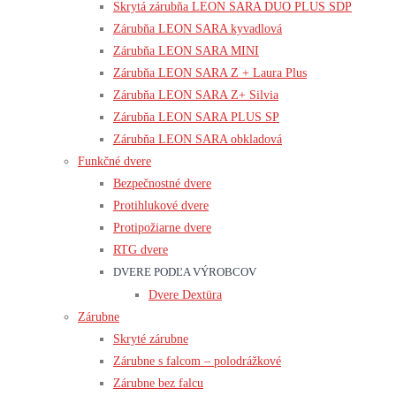
Skrytá zárubňa LEON SARA DUO PLUS SDP
Zárubňa LEON SARA kyvadlová
Zárubňa LEON SARA MINI
Zárubňa LEON SARA Z + Laura Plus
Zárubňa LEON SARA Z+ Silvia
Zárubňa LEON SARA PLUS SP
Zárubňa LEON SARA obkladová
Funkčné dvere
Bezpečnostné dvere
Protihlukové dvere
Protipožiarne dvere
RTG dvere
DVERE PODĽA VÝROBCOV
Dvere Dextüra
Zárubne
Skryté zárubne
Zárubne s falcom – polodrážkové
Zárubne bez falcu