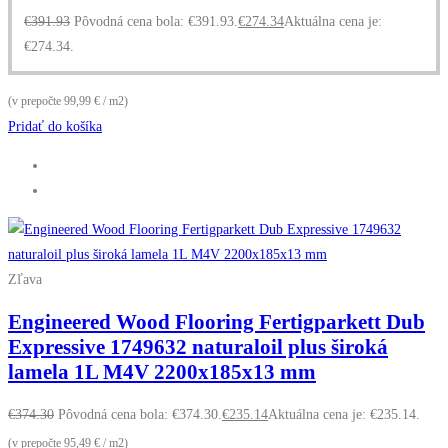
€
391.93
Pôvodná cena bola: €391.93.
€
274.34
Aktuálna cena je:
€274.34.
(v prepočte 99,99 € / m2)
Pridať do košíka
Zľava
Engineered Wood Flooring Fertigparkett Dub
Expressive 1749632 naturaloil plus široká
lamela 1L M4V 2200x185x13 mm
€
374.30
Pôvodná cena bola: €374.30.
€
235.14
Aktuálna cena je: €235.14.
(v prepočte 95,49 € / m2)