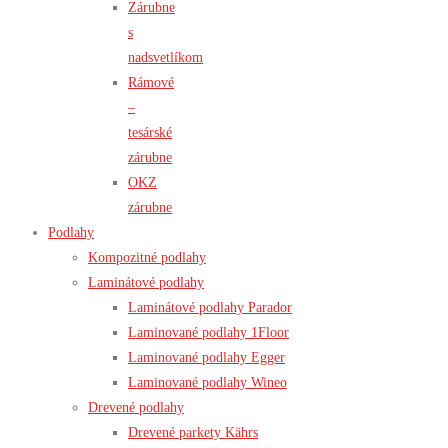
Zárubne
s
nadsvetlíkom
Rámové
–
tesárské
zárubne
OKZ
zárubne
Podlahy
Kompozitné podlahy
Laminátové podlahy
Laminátové podlahy Parador
Laminované podlahy 1Floor
Laminované podlahy Egger
Laminované podlahy Wineo
Drevené podlahy
Drevené parkety Kährs