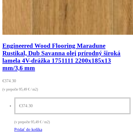
Engineered Wood Flooring Maradune
Rustikal, Dub Savanna olej prírodný široká
lamela 4V-drážka 1751111 2200x185x13
mm/3,6 mm
€
374.30
(v prepočte 95,49 € / m2)
€
374.30
(v prepočte 95,49 € / m2)
Pridať do košíka