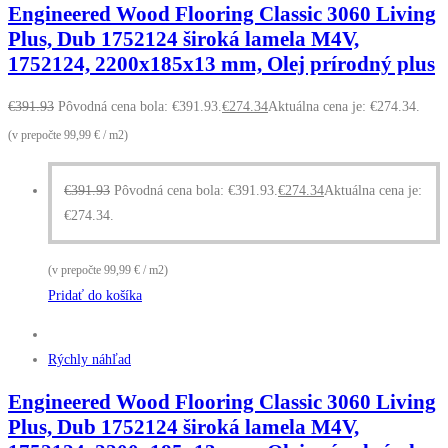
Engineered Wood Flooring Classic 3060 Living
Plus, Dub 1752124 široká lamela M4V,
1752124, 2200x185x13 mm, Olej prírodný plus
€
391.93
Pôvodná cena bola: €391.93.
€
274.34
Aktuálna cena je: €274.34.
(v prepočte 99,99 € / m2)
€
391.93
Pôvodná cena bola: €391.93.
€
274.34
Aktuálna cena je:
€274.34.
(v prepočte 99,99 € / m2)
Pridať do košíka
Rýchly náhľad
Engineered Wood Flooring Classic 3060 Living
Plus, Dub 1752124 široká lamela M4V,