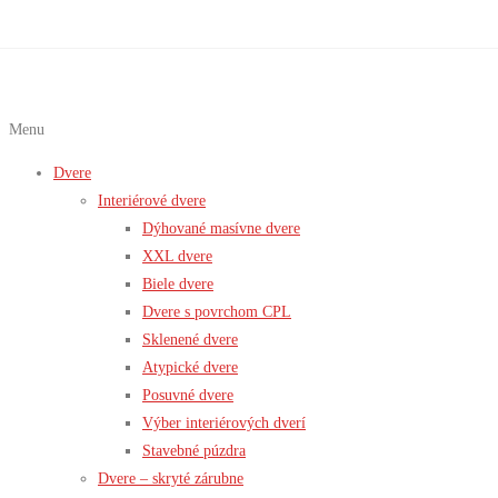
Menu
Dvere
Interiérové dvere
Dýhované masívne dvere
XXL dvere
Biele dvere
Dvere s povrchom CPL
Sklenené dvere
Atypické dvere
Posuvné dvere
Výber interiérových dverí
Stavebné púzdra
Dvere – skryté zárubne