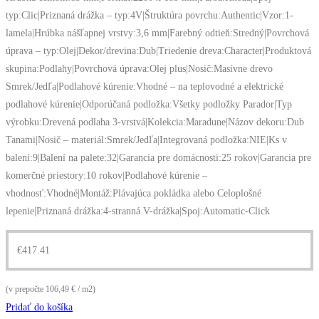
typ:Clic|Priznaná drážka – typ:4V|Štruktúra povrchu:Authentic|Vzor:1-
lamela|Hrúbka nášľapnej vrstvy:3,6 mm|Farebný odtieň:Stredný|Povrchová
úprava – typ:Olej|Dekor/drevina:Dub|Triedenie dreva:Character|Produktová
skupina:Podlahy|Povrchová úprava:Olej plus|Nosič:Masívne drevo
Smrek/Jedľa|Podlahové kúrenie:Vhodné – na teplovodné a elektrické
podlahové kúrenie|Odporúčaná podložka:Všetky podložky Parador|Typ
výrobku:Drevená podlaha 3-vrstvá|Kolekcia:Maradune|Názov dekoru:Dub
Tanami|Nosič – materiál:Smrek/Jedľa|Integrovaná podložka:NIE|Ks v
balení:9|Balení na palete:32|Garancia pre domácnosti:25 rokov|Garancia pre
komerčné priestory:10 rokov|Podlahové kúrenie –
vhodnosť:Vhodné|Montáž:Plávajúca pokládka alebo Celoplošné
lepenie|Priznaná drážka:4-stranná V-drážka|Spoj:Automatic-Click
€
417.41
(v prepočte 106,49 € / m2)
Pridať do košíka