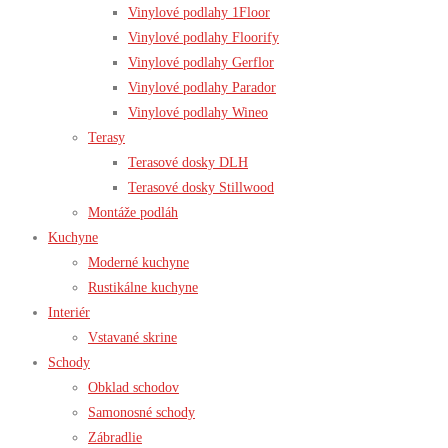
Vinylové podlahy 1Floor
Vinylové podlahy Floorify
Vinylové podlahy Gerflor
Vinylové podlahy Parador
Vinylové podlahy Wineo
Terasy
Terasové dosky DLH
Terasové dosky Stillwood
Montáže podláh
Kuchyne
Moderné kuchyne
Rustikálne kuchyne
Interiér
Vstavané skrine
Schody
Obklad schodov
Samonosné schody
Zábradlie