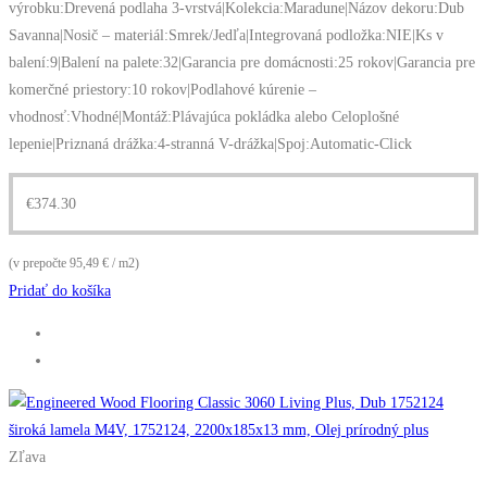
výrobku:Drevená podlaha 3-vrstvá|Kolekcia:Maradune|Názov dekoru:Dub
Savanna|Nosič – materiál:Smrek/Jedľa|Integrovaná podložka:NIE|Ks v
balení:9|Balení na palete:32|Garancia pre domácnosti:25 rokov|Garancia pre
komerčné priestory:10 rokov|Podlahové kúrenie –
vhodnosť:Vhodné|Montáž:Plávajúca pokládka alebo Celoplošné
lepenie|Priznaná drážka:4-stranná V-drážka|Spoj:Automatic-Click
€
374.30
(v prepočte 95,49 € / m2)
Pridať do košíka
Zľava