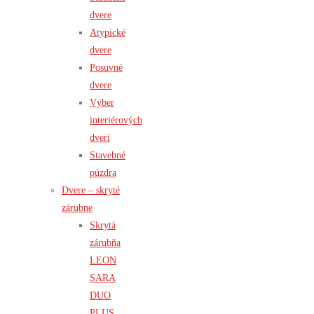
dvere
Atypické
dvere
Posuvné
dvere
Výber
interiérových
dverí
Stavebné
púzdra
Dvere – skryté
zárubne
Skrytá
zárubňa
LEON
SARA
DUO
PLUS