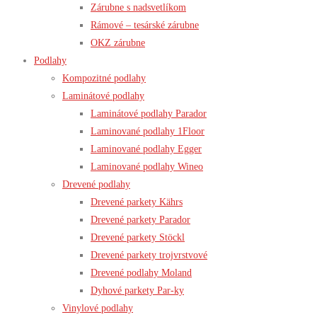
Zárubne s nadsvetlíkom
Rámové – tesárské zárubne
OKZ zárubne
Podlahy
Kompozitné podlahy
Laminátové podlahy
Laminátové podlahy Parador
Laminované podlahy 1Floor
Laminované podlahy Egger
Laminované podlahy Wineo
Drevené podlahy
Drevené parkety Kährs
Drevené parkety Parador
Drevené parkety Stöckl
Drevené parkety trojvrstvové
Drevené podlahy Moland
Dyhové parkety Par-ky
Vinylové podlahy