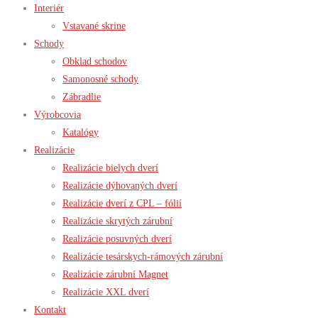
Interiér
Vstavané skrine
Schody
Obklad schodov
Samonosné schody
Zábradlie
Výrobcovia
Katalógy
Realizácie
Realizácie bielych dverí
Realizácie dýhovaných dverí
Realizácie dverí z CPL – fólií
Realizácie skrytých zárubní
Realizácie posuvných dverí
Realizácie tesárskych-rámových zárubní
Realizácie zárubní Magnet
Realizácie XXL dverí
Kontakt