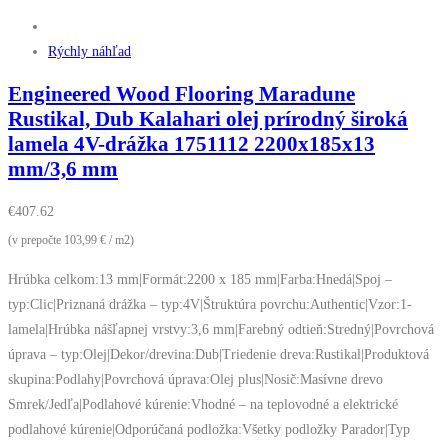
Rýchly náhľad
Engineered Wood Flooring Maradune
Rustikal, Dub Kalahari olej prírodný široká
lamela 4V-drážka 1751112 2200x185x13
mm/3,6 mm
€
407.62
(v prepočte 103,99 € / m2)
Hrúbka celkom:13 mm|Formát:2200 x 185 mm|Farba:Hnedá|Spoj –
typ:Clic|Priznaná drážka – typ:4V|Štruktúra povrchu:Authentic|Vzor:1-
lamela|Hrúbka nášľapnej vrstvy:3,6 mm|Farebný odtieň:Stredný|Povrchová
úprava – typ:Olej|Dekor/drevina:Dub|Triedenie dreva:Rustikal|Produktová
skupina:Podlahy|Povrchová úprava:Olej plus|Nosič:Masívne drevo
Smrek/Jedľa|Podlahové kúrenie:Vhodné – na teplovodné a elektrické
podlahové kúrenie|Odporúčaná podložka:Všetky podložky Parador|Typ