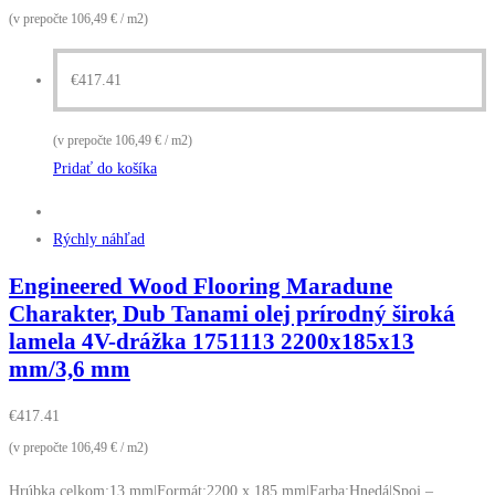
(v prepočte 106,49 € / m2)
€
417.41
(v prepočte 106,49 € / m2)
Pridať do košíka
Rýchly náhľad
Engineered Wood Flooring Maradune
Charakter, Dub Tanami olej prírodný široká
lamela 4V-drážka 1751113 2200x185x13
mm/3,6 mm
€
417.41
(v prepočte 106,49 € / m2)
Hrúbka celkom:13 mm|Formát:2200 x 185 mm|Farba:Hnedá|Spoj –