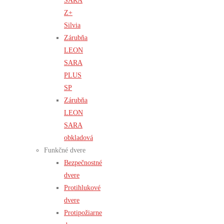
SARA
Z+
Silvia
Zárubňa
LEON
SARA
PLUS
SP
Zárubňa
LEON
SARA
obkladová
Funkčné dvere
Bezpečnostné
dvere
Protihlukové
dvere
Protipožiarne