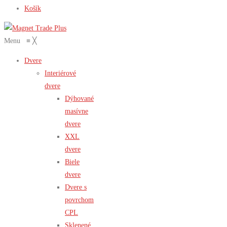
Košík
Menu
≡
╳
Dvere
Interiérové
dvere
Dýhované
masívne
dvere
XXL
dvere
Biele
dvere
Dvere s
povrchom
CPL
Sklenené