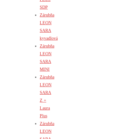
SDP
Zárubňa
LEON
SARA
kyvadlová
Zárubňa
LEON
SARA
MINI
Zárubňa
LEON
SARA
Z +
Laura
Plus
Zárubňa
LEON