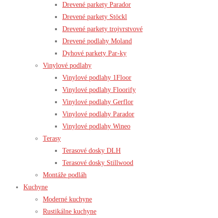
Drevené parkety Parador
Drevené parkety Stöckl
Drevené parkety trojvrstvové
Drevené podlahy Moland
Dyhové parkety Par-ky
Vinylové podlahy
Vinylové podlahy 1Floor
Vinylové podlahy Floorify
Vinylové podlahy Gerflor
Vinylové podlahy Parador
Vinylové podlahy Wineo
Terasy
Terasové dosky DLH
Terasové dosky Stillwood
Montáže podláh
Kuchyne
Moderné kuchyne
Rustikálne kuchyne