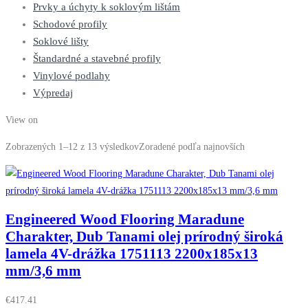
Prvky a úchyty k soklovým lištám
Schodové profily
Soklové lišty
Štandardné a stavebné profily
Vinylové podlahy
Výpredaj
View on
Zobrazených 1–12 z 13 výsledkov
Zoradené podľa najnovších
Engineered Wood Flooring Maradune
Charakter, Dub Tanami olej prírodný široká
lamela 4V-drážka 1751113 2200x185x13
mm/3,6 mm
€
417.41