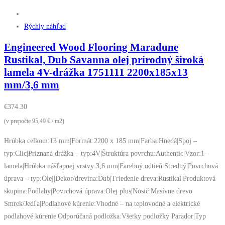
Rýchly náhľad
Engineered Wood Flooring Maradune
Rustikal, Dub Savanna olej prírodný široká
lamela 4V-drážka 1751111 2200x185x13
mm/3,6 mm
€
374.30
(v prepočte 95,49 € / m2)
Hrúbka celkom:13 mm|Formát:2200 x 185 mm|Farba:Hnedá|Spoj –
typ:Clic|Priznaná drážka – typ:4V|Štruktúra povrchu:Authentic|Vzor:1-
lamela|Hrúbka nášľapnej vrstvy:3,6 mm|Farebný odtieň:Stredný|Povrchová
úprava – typ:Olej|Dekor/drevina:Dub|Triedenie dreva:Rustikal|Produktová
skupina:Podlahy|Povrchová úprava:Olej plus|Nosič:Masívne drevo
Smrek/Jedľa|Podlahové kúrenie:Vhodné – na teplovodné a elektrické
podlahové kúrenie|Odporúčaná podložka:Všetky podložky Parador|Typ