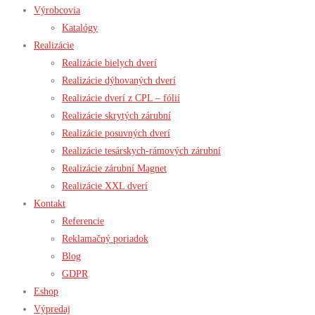
Výrobcovia
Katalógy
Realizácie
Realizácie bielych dverí
Realizácie dýhovaných dverí
Realizácie dverí z CPL – fólií
Realizácie skrytých zárubní
Realizácie posuvných dverí
Realizácie tesárskych-rámových zárubní
Realizácie zárubní Magnet
Realizácie XXL dverí
Kontakt
Referencie
Reklamačný poriadok
Blog
GDPR
Eshop
Výpredaj