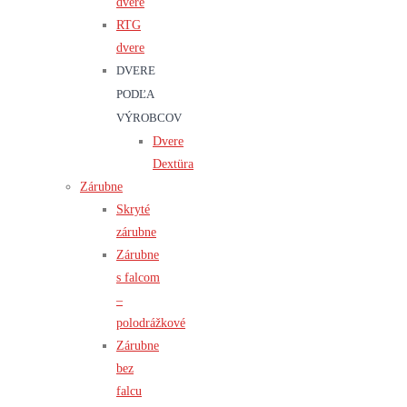
dvere
RTG
dvere
DVERE
PODĽA
VÝROBCOV
Dvere
Dextüra
Zárubne
Skryté
zárubne
Zárubne
s falcom
–
polodrážkové
Zárubne
bez
falcu