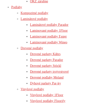
OKZ zárubne
Podlahy
Kompozitné podlahy
Laminátové podlahy
Laminátové podlahy Parador
Laminované podlahy 1Floor
Laminované podlahy Egger
Laminované podlahy Wineo
Drevené podlahy
Drevené parkety Kährs
Drevené parkety Parador
Drevené parkety Stöckl
Drevené parkety trojvrstvové
Drevené podlahy Moland
Dyhové parkety Par-ky
Vinylové podlahy
Vinylové podlahy 1Floor
Vinylové podlahy Floorify