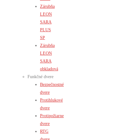
Zárubňa
LEON
SARA
PLUS
SP
Zárubňa
LEON
SARA
obkladová
Funkčné dvere
Bezpečnostné
dvere
Protihlukové
dvere
Protipožiarne
dvere
RTG
dvere