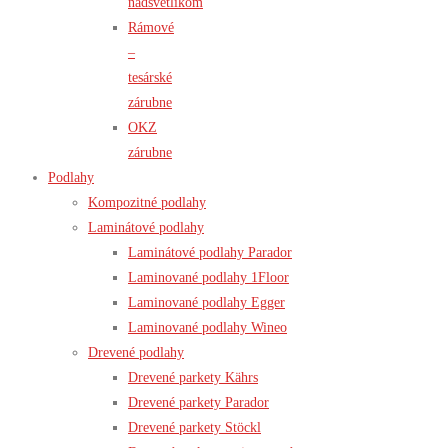
nadsvetlíkom
Rámové
–
tesárské
zárubne
OKZ
zárubne
Podlahy
Kompozitné podlahy
Laminátové podlahy
Laminátové podlahy Parador
Laminované podlahy 1Floor
Laminované podlahy Egger
Laminované podlahy Wineo
Drevené podlahy
Drevené parkety Kährs
Drevené parkety Parador
Drevené parkety Stöckl