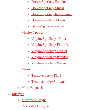
Drevené parkety Parador
Drevené parkety Stöckl
Drevené parkety trojvrstvové
Drevené podlahy Moland
Dyhové parkety Par-ky
Vinylové podlahy
Vinylové podlahy 1Floor
Vinylové podlahy Floorify
Vinylové podlahy Gerflor
Vinylové podlahy Parador
Vinylové podlahy Wineo
Terasy
Terasové dosky DLH
Terasové dosky Stillwood
Montáže podláh
Kuchyne
Moderné kuchyne
Rustikálne kuchyne