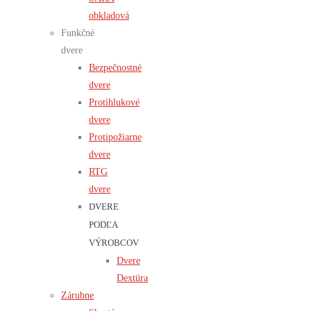
obkladová
Funkčné
dvere
Bezpečnostné
dvere
Protihlukové
dvere
Protipožiarne
dvere
RTG
dvere
DVERE
PODĽA
VÝROBCOV
Dvere
Dextüra
Zárubne