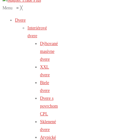
Menu
≡
╳
Dvere
Interiérové
dvere
Dýhované
masívne
dvere
XXL
dvere
Biele
dvere
Dvere s
povrchom
CPL
Sklenené
dvere
Atypické