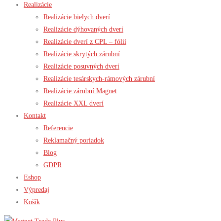
Realizácie
Realizácie bielych dverí
Realizácie dýhovaných dverí
Realizácie dverí z CPL – fólií
Realizácie skrytých zárubní
Realizácie posuvných dverí
Realizácie tesárskych-rámových zárubní
Realizácie zárubní Magnet
Realizácie XXL dverí
Kontakt
Referencie
Reklamačný poriadok
Blog
GDPR
Eshop
Výpredaj
Košík