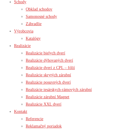
Schody
Obklad schodov
Samonosné schody
Zábradlie
Výrobcovia
Katalógy
Realizácie
Realizácie bielych dverí
Realizácie dýhovaných dverí
Realizácie dverí z CPL – fólií
Realizácie skrytých zárubní
Realizácie posuvných dverí
Realizácie tesárskych-rámových zárubní
Realizácie zárubní Magnet
Realizácie XXL dverí
Kontakt
Referencie
Reklamačný poriadok