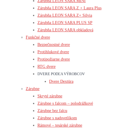
Zárubňa LEON SARA MINI
Zárubňa LEON SARA Z + Laura Plus
Zárubňa LEON SARA Z+ Silvia
Zárubňa LEON SARA PLUS SP
Zárubňa LEON SARA obkladová
Funkčné dvere
Bezpečnostné dvere
Protihlukové dvere
Protipožiarne dvere
RTG dvere
DVERE PODĽA VÝROBCOV
Dvere Dextüra
Zárubne
Skryté zárubne
Zárubne s falcom – polodrážkové
Zárubne bez falcu
Zárubne s nadsvetlíkom
Rámové – tesárské zárubne