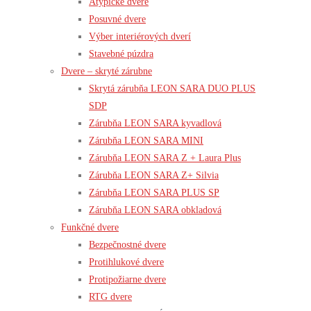
Atypické dvere
Posuvné dvere
Výber interiérových dverí
Stavebné púzdra
Dvere – skryté zárubne
Skrytá zárubňa LEON SARA DUO PLUS
SDP
Zárubňa LEON SARA kyvadlová
Zárubňa LEON SARA MINI
Zárubňa LEON SARA Z + Laura Plus
Zárubňa LEON SARA Z+ Silvia
Zárubňa LEON SARA PLUS SP
Zárubňa LEON SARA obkladová
Funkčné dvere
Bezpečnostné dvere
Protihlukové dvere
Protipožiarne dvere
RTG dvere