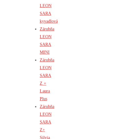
LEON
SARA
kyvadlová
Zárubňa
LEON
SARA
MINI
Zárubňa
LEON
SARA
Z +
Laura
Plus
Zárubňa
LEON
SARA
Z+
Silvia