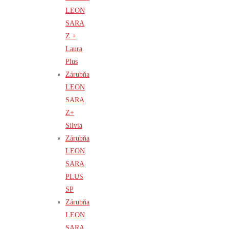
LEON
SARA
Z +
Laura
Plus
Zárubňa
LEON
SARA
Z+
Silvia
Zárubňa
LEON
SARA
PLUS
SP
Zárubňa
LEON
SARA