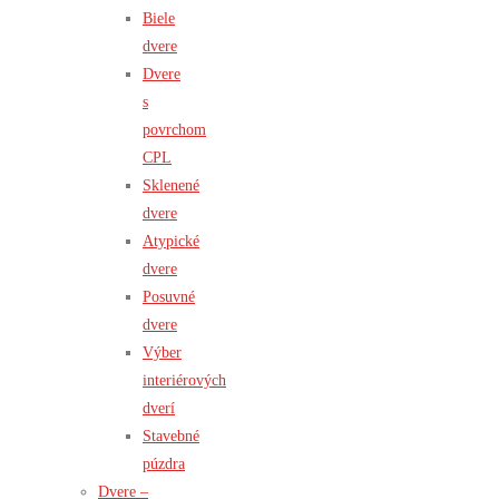
Biele
dvere
Dvere
s
povrchom
CPL
Sklenené
dvere
Atypické
dvere
Posuvné
dvere
Výber
interiérových
dverí
Stavebné
púzdra
Dvere –