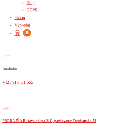
Blog
GDPR
Eshop
Výpredaj
🛒
0
icon
Infolinka
+421 910 111 555
icon
PREDAJŇA Ružová dolina 21C, parkovanie Trenčianska 53