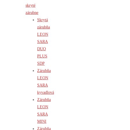
skryté
zárubne
Skrytá
zárubňa
LEON
SARA
DUO
PLUS
SDP
Zárubňa
LEON
SARA
kyvadlová
Zárubňa
LEON
SARA
MINI
Zárubňa