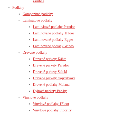
zárubne
Podlahy
Kompozitné podlahy
Laminátové podlahy
Laminátové podlahy Parador
Laminované podlahy 1Floor
Laminované podlahy Egger
Laminované podlahy Wineo
Drevené podlahy
Drevené parkety Kährs
Drevené parkety Parador
Drevené parkety Stöckl
Drevené parkety trojvrstvové
Drevené podlahy Moland
Dyhové parkety Par-ky
Vinylové podlahy
Vinylové podlahy 1Floor
Vinylové podlahy Floorify