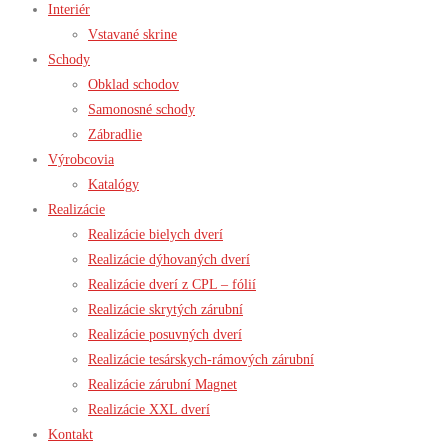
Interiér
Vstavané skrine
Schody
Obklad schodov
Samonosné schody
Zábradlie
Výrobcovia
Katalógy
Realizácie
Realizácie bielych dverí
Realizácie dýhovaných dverí
Realizácie dverí z CPL – fólií
Realizácie skrytých zárubní
Realizácie posuvných dverí
Realizácie tesárskych-rámových zárubní
Realizácie zárubní Magnet
Realizácie XXL dverí
Kontakt