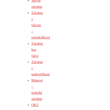
Skryté
zárubne
Zárubne
s
falcom
–
polodrážkové
Zárubne
bez
falcu
Zárubne
s
nadsvetlíkom
Rámové
–
tesárské
zárubne
OKZ