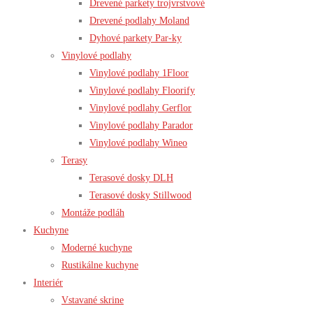
Drevené parkety trojvrstvové
Drevené podlahy Moland
Dyhové parkety Par-ky
Vinylové podlahy
Vinylové podlahy 1Floor
Vinylové podlahy Floorify
Vinylové podlahy Gerflor
Vinylové podlahy Parador
Vinylové podlahy Wineo
Terasy
Terasové dosky DLH
Terasové dosky Stillwood
Montáže podláh
Kuchyne
Moderné kuchyne
Rustikálne kuchyne
Interiér
Vstavané skrine