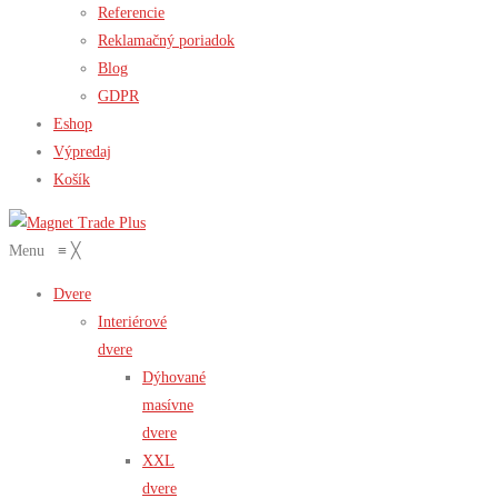
Referencie
Reklamačný poriadok
Blog
GDPR
Eshop
Výpredaj
Košík
Menu
≡
╳
Dvere
Interiérové
dvere
Dýhované
masívne
dvere
XXL
dvere