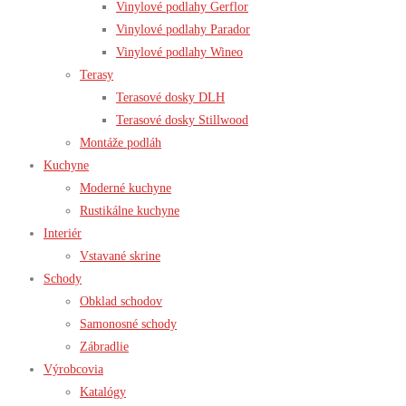
Vinylové podlahy Gerflor
Vinylové podlahy Parador
Vinylové podlahy Wineo
Terasy
Terasové dosky DLH
Terasové dosky Stillwood
Montáže podláh
Kuchyne
Moderné kuchyne
Rustikálne kuchyne
Interiér
Vstavané skrine
Schody
Obklad schodov
Samonosné schody
Zábradlie
Výrobcovia
Katalógy