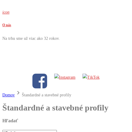
icon
O nás
Na trhu sme už viac ako 32 rokov.
keyboard_arrow_right
Domov
Štandardné a stavebné profily
Štandardné a stavebné profily
Hľadať