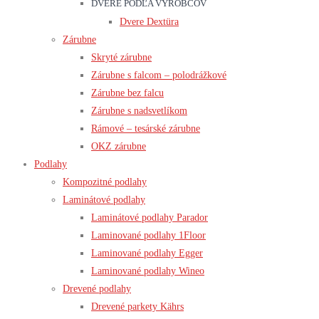
DVERE PODĽA VÝROBCOV
Dvere Dextüra
Zárubne
Skryté zárubne
Zárubne s falcom – polodrážkové
Zárubne bez falcu
Zárubne s nadsvetlíkom
Rámové – tesárské zárubne
OKZ zárubne
Podlahy
Kompozitné podlahy
Laminátové podlahy
Laminátové podlahy Parador
Laminované podlahy 1Floor
Laminované podlahy Egger
Laminované podlahy Wineo
Drevené podlahy
Drevené parkety Kährs