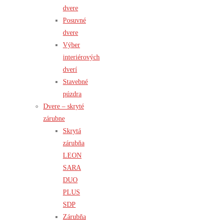
dvere
Posuvné
dvere
Výber
interiérových
dverí
Stavebné
púzdra
Dvere – skryté
zárubne
Skrytá
zárubňa
LEON
SARA
DUO
PLUS
SDP
Zárubňa