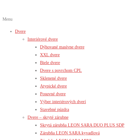
Menu
Dvere
Interiérové dvere
Dýhované masívne dvere
XXL dvere
Biele dvere
Dvere s povrchom CPL
Sklenené dvere
Atypické dvere
Posuvné dvere
Výber interiérových dverí
Stavebné púzdra
Dvere – skryté zárubne
Skrytá zárubňa LEON SARA DUO PLUS SDP
Zárubňa LEON SARA kyvadlová