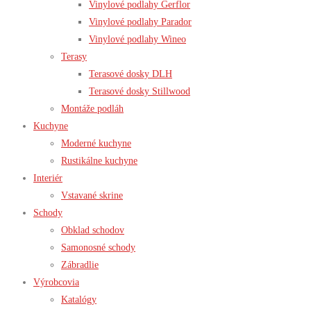
Vinylové podlahy Gerflor
Vinylové podlahy Parador
Vinylové podlahy Wineo
Terasy
Terasové dosky DLH
Terasové dosky Stillwood
Montáže podláh
Kuchyne
Moderné kuchyne
Rustikálne kuchyne
Interiér
Vstavané skrine
Schody
Obklad schodov
Samonosné schody
Zábradlie
Výrobcovia
Katalógy