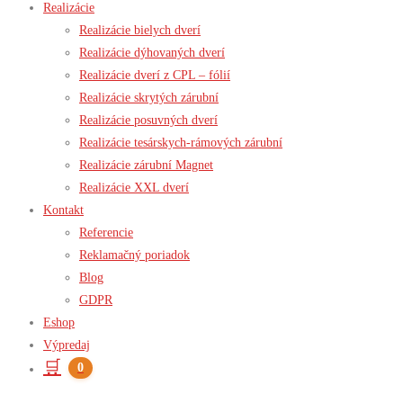
Realizácie
Realizácie bielych dverí
Realizácie dýhovaných dverí
Realizácie dverí z CPL – fólií
Realizácie skrytých zárubní
Realizácie posuvných dverí
Realizácie tesárskych-rámových zárubní
Realizácie zárubní Magnet
Realizácie XXL dverí
Kontakt
Referencie
Reklamačný poriadok
Blog
GDPR
Eshop
Výpredaj
🛒
0