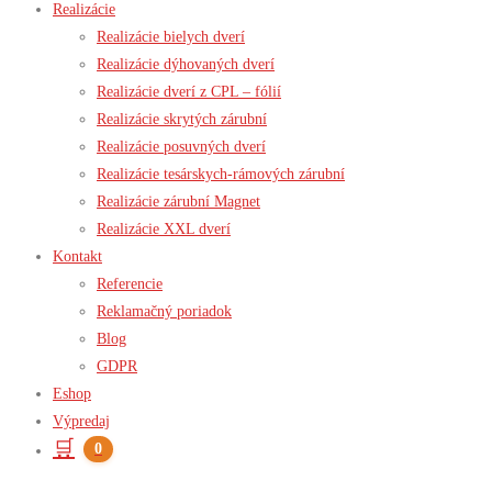
Realizácie
Realizácie bielych dverí
Realizácie dýhovaných dverí
Realizácie dverí z CPL – fólií
Realizácie skrytých zárubní
Realizácie posuvných dverí
Realizácie tesárskych-rámových zárubní
Realizácie zárubní Magnet
Realizácie XXL dverí
Kontakt
Referencie
Reklamačný poriadok
Blog
GDPR
Eshop
Výpredaj
🛒
0