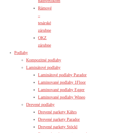
nadsvetlíkom
Rámové
–
tesárské
zárubne
OKZ
zárubne
Podlahy
Kompozitné podlahy
Laminátové podlahy
Laminátové podlahy Parador
Laminované podlahy 1Floor
Laminované podlahy Egger
Laminované podlahy Wineo
Drevené podlahy
Drevené parkety Kährs
Drevené parkety Parador
Drevené parkety Stöckl