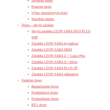
Atypické dvere
Posuvné dvere
Výber interiérových dverí
Stavebné púzdra
Dvere – skryté zárubne
Skrytá zárubňa LEON SARA DUO PLUS
SDP
Zárubňa LEON SARA kyvadlová
Zárubňa LEON SARA MINI
Zárubňa LEON SARA Z + Laura Plus
Zárubňa LEON SARA Z+ Silvia
Zárubňa LEON SARA PLUS SP
Zárubňa LEON SARA obkladová
Funkčné dvere
Bezpečnostné dvere
Protihlukové dvere
Protipožiarne dvere
RTG dvere