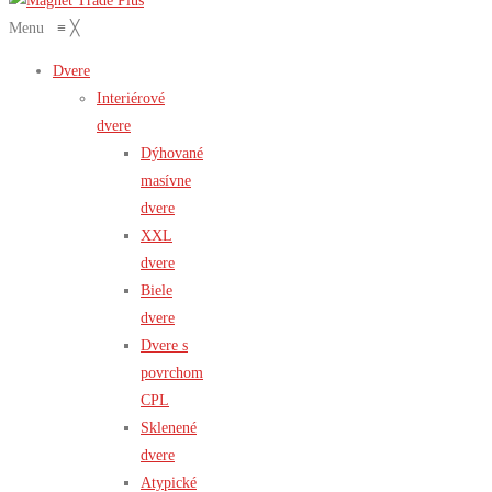
Menu
≡
╳
Dvere
Interiérové
dvere
Dýhované
masívne
dvere
XXL
dvere
Biele
dvere
Dvere s
povrchom
CPL
Sklenené
dvere
Atypické