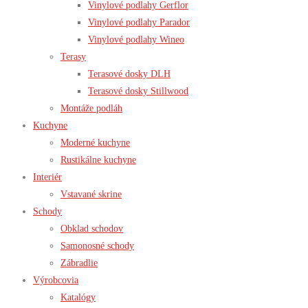
Vinylové podlahy Gerflor
Vinylové podlahy Parador
Vinylové podlahy Wineo
Terasy
Terasové dosky DLH
Terasové dosky Stillwood
Montáže podláh
Kuchyne
Moderné kuchyne
Rustikálne kuchyne
Interiér
Vstavané skrine
Schody
Obklad schodov
Samonosné schody
Zábradlie
Výrobcovia
Katalógy