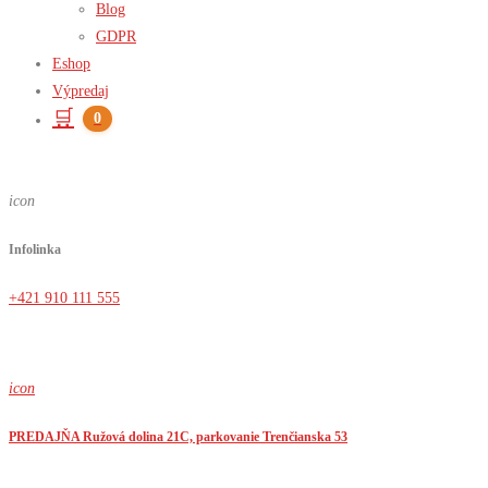
Blog
GDPR
Eshop
Výpredaj
🛒
0
icon
Infolinka
+421 910 111 555
icon
PREDAJŇA Ružová dolina 21C, parkovanie Trenčianska 53