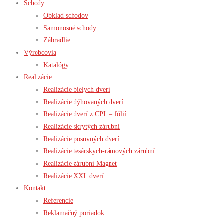
Schody
Obklad schodov
Samonosné schody
Zábradlie
Výrobcovia
Katalógy
Realizácie
Realizácie bielych dverí
Realizácie dýhovaných dverí
Realizácie dverí z CPL – fólií
Realizácie skrytých zárubní
Realizácie posuvných dverí
Realizácie tesárskych-rámových zárubní
Realizácie zárubní Magnet
Realizácie XXL dverí
Kontakt
Referencie
Reklamačný poriadok