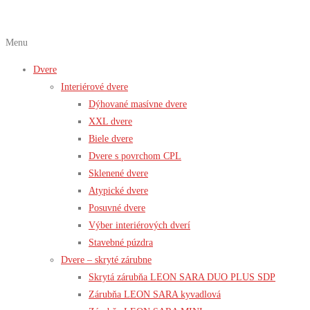
Menu
Dvere
Interiérové dvere
Dýhované masívne dvere
XXL dvere
Biele dvere
Dvere s povrchom CPL
Sklenené dvere
Atypické dvere
Posuvné dvere
Výber interiérových dverí
Stavebné púzdra
Dvere – skryté zárubne
Skrytá zárubňa LEON SARA DUO PLUS SDP
Zárubňa LEON SARA kyvadlová