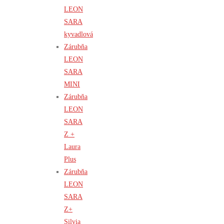
LEON
SARA
kyvadlová
Zárubňa
LEON
SARA
MINI
Zárubňa
LEON
SARA
Z +
Laura
Plus
Zárubňa
LEON
SARA
Z+
Silvia