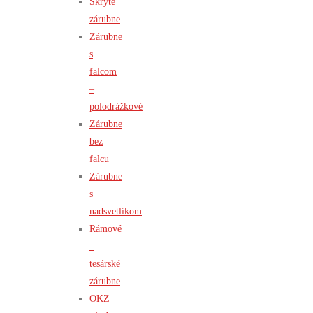
Skryté
zárubne
Zárubne
s
falcom
–
polodrážkové
Zárubne
bez
falcu
Zárubne
s
nadsvetlíkom
Rámové
–
tesárské
zárubne
OKZ