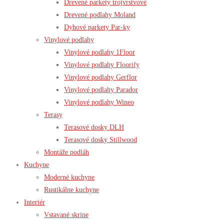
Drevené parkety trojvrstvové
Drevené podlahy Moland
Dyhové parkety Par-ky
Vinylové podlahy
Vinylové podlahy 1Floor
Vinylové podlahy Floorify
Vinylové podlahy Gerflor
Vinylové podlahy Parador
Vinylové podlahy Wineo
Terasy
Terasové dosky DLH
Terasové dosky Stillwood
Montáže podláh
Kuchyne
Moderné kuchyne
Rustikálne kuchyne
Interiér
Vstavané skrine