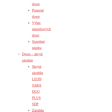
dvere
Posuvné
dvere
Výber
interiérových
dverí
Stavebné
púzdra
Dvere – skryté
zárubne
Skrytá
zárubňa
LEON
SARA
DUO
PLUS
SDP
Zárubňa