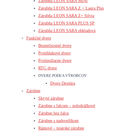
Zárubňa LEON SARA MINI
Zárubňa LEON SARA Z + Laura Plus
Zárubňa LEON SARA Z+ Silvia
Zárubňa LEON SARA PLUS SP
Zárubňa LEON SARA obkladová
Funkčné dvere
Bezpečnostné dvere
Protihlukové dvere
Protipožiarne dvere
RTG dvere
DVERE PODĽA VÝROBCOV
Dvere Dextüra
Zárubne
Skryté zárubne
Zárubne s falcom – polodrážkové
Zárubne bez falcu
Zárubne s nadsvetlíkom
Rámové – tesárské zárubne