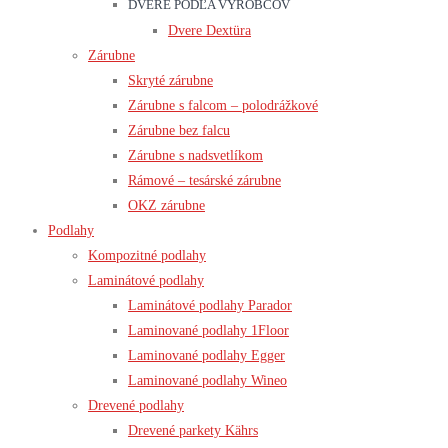
DVERE PODĽA VÝROBCOV
Dvere Dextüra
Zárubne
Skryté zárubne
Zárubne s falcom – polodrážkové
Zárubne bez falcu
Zárubne s nadsvetlíkom
Rámové – tesárské zárubne
OKZ zárubne
Podlahy
Kompozitné podlahy
Laminátové podlahy
Laminátové podlahy Parador
Laminované podlahy 1Floor
Laminované podlahy Egger
Laminované podlahy Wineo
Drevené podlahy
Drevené parkety Kährs