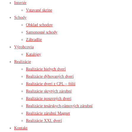
Interiér
Vstavané skrine
Schody
Obklad schodov
Samonosné schody
Zábradlie
Výrobcovia
Katalógy
Realizácie
Realizácie bielych dverí
Realizácie dýhovaných dverí
Realizácie dverí z CPL – fólií
Realizácie skrytých zárubní
Realizácie posuvných dverí
Realizácie tesárskych-rámových zárubní
Realizácie zárubní Magnet
Realizácie XXL dverí
Kontakt