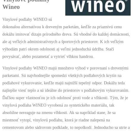
Wineo
Vinylové podlahy WINEO sú
dokonalou alternatívou k dreveným parketám, keďže za priaznivú cenu
dokážu imitovať dizajn prírodného dreva. Sú vhodné do každej domácnosti,
ale aj veľkých administratívnych a športových priestorov. K ich veľkým
výhodám patrí okrem odolnosti aj veľmi jednoduchá údržba. Stačí
povysávať, alebo pozametať a vytrieť vlhkou handrou.
Vinylové podlahy WINEO majú množstvo výhod v porovnaní s drevenými
parketami. Sú najvhodnejšie spomedzi všetkých podlahových krytín na
podlahové vykurovanie, keďže majú najnižší tepelný odpor. Dokážu teda
najlepšie viesť teplo a sú ideálne do priestorov s podlahovým vykurovaním.
Ďaľšou super vlastnosťou je ich odolnosť proti vode a vlhkosti. Tým, že je
vinylová podlaha WINEO vyrobená zo syntetického materiálu, tak
absolúlne nereaguje na zmenu vlhkosti. Ak sa napríklad stane, že sa
miestnosť vytopí, vinylovú podlahu, ktorá je riadne nalepená na
cementovom alebo sádrovom podklade, to nepoškodí. Jednoducho sa utrie a