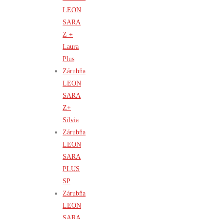
LEON
SARA
Z +
Laura
Plus
Zárubňa
LEON
SARA
Z+
Silvia
Zárubňa
LEON
SARA
PLUS
SP
Zárubňa
LEON
SARA