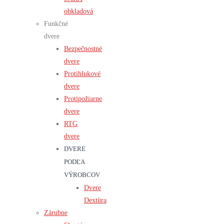
obkladová
Funkčné
dvere
Bezpečnostné
dvere
Protihlukové
dvere
Protipožiarne
dvere
RTG
dvere
DVERE
PODĽA
VÝROBCOV
Dvere
Dextüra
Zárubne