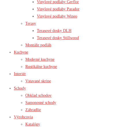
Vinylové podlahy Gerflor
Vinylové podlahy Parador
Vinylové podlahy Wineo
Terasy
Terasové dosky DLH
Terasové dosky Stillwood
Montáže podláh
Kuchyne
Moderné kuchyne
Rustikálne kuchyne
Interiér
Vstavané skrine
Schody
Obklad schodov
Samonosné schody
Zábradlie
Výrobcovia
Katalógy