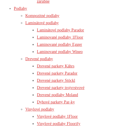
zárubne
Podlahy
Kompozitné podlahy
Laminátové podlahy
Laminátové podlahy Parador
Laminované podlahy 1Floor
Laminované podlahy Egger
Laminované podlahy Wineo
Drevené podlahy
Drevené parkety Kährs
Drevené parkety Parador
Drevené parkety Stöckl
Drevené parkety trojvrstvové
Drevené podlahy Moland
Dyhové parkety Par-ky
Vinylové podlahy
Vinylové podlahy 1Floor
Vinylové podlahy Floorify