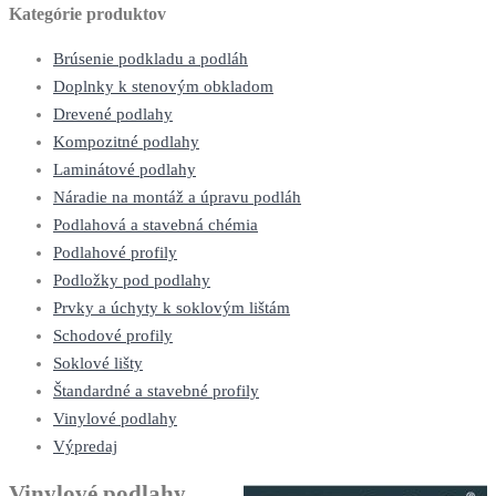
Kategórie produktov
Brúsenie podkladu a podláh
Doplnky k stenovým obkladom
Drevené podlahy
Kompozitné podlahy
Laminátové podlahy
Náradie na montáž a úpravu podláh
Podlahová a stavebná chémia
Podlahové profily
Podložky pod podlahy
Prvky a úchyty k soklovým lištám
Schodové profily
Soklové lišty
Štandardné a stavebné profily
Vinylové podlahy
Výpredaj
Vinylové podlahy