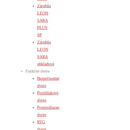
Zárubňa
LEON
SARA
PLUS
SP
Zárubňa
LEON
SARA
obkladová
Funkčné dvere
Bezpečnostné
dvere
Protihlukové
dvere
Protipožiarne
dvere
RTG
dvere