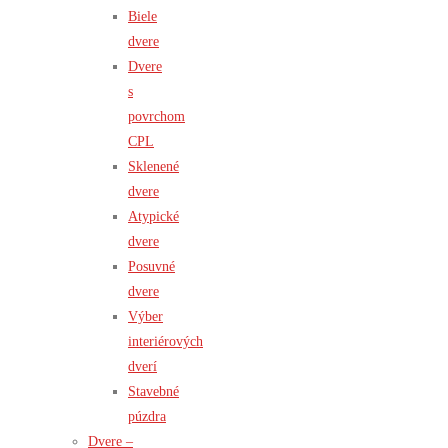
Biele
dvere
Dvere
s
povrchom
CPL
Sklenené
dvere
Atypické
dvere
Posuvné
dvere
Výber
interiérových
dverí
Stavebné
púzdra
Dvere –