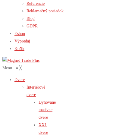
Referencie
Reklamačný poriadok
Blog
GDPR
Eshop
Výpredaj
Košík
Menu
≡
╳
Dvere
Interiérové
dvere
Dýhované
masívne
dvere
XXL
dvere