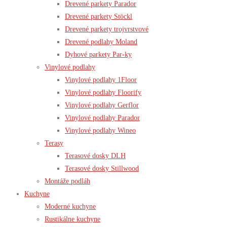
Drevené parkety Parador
Drevené parkety Stöckl
Drevené parkety trojvrstvové
Drevené podlahy Moland
Dyhové parkety Par-ky
Vinylové podlahy
Vinylové podlahy 1Floor
Vinylové podlahy Floorify
Vinylové podlahy Gerflor
Vinylové podlahy Parador
Vinylové podlahy Wineo
Terasy
Terasové dosky DLH
Terasové dosky Stillwood
Montáže podláh
Kuchyne
Moderné kuchyne
Rustikálne kuchyne