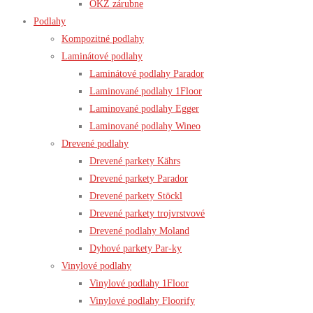
OKZ zárubne
Podlahy
Kompozitné podlahy
Laminátové podlahy
Laminátové podlahy Parador
Laminované podlahy 1Floor
Laminované podlahy Egger
Laminované podlahy Wineo
Drevené podlahy
Drevené parkety Kährs
Drevené parkety Parador
Drevené parkety Stöckl
Drevené parkety trojvrstvové
Drevené podlahy Moland
Dyhové parkety Par-ky
Vinylové podlahy
Vinylové podlahy 1Floor
Vinylové podlahy Floorify