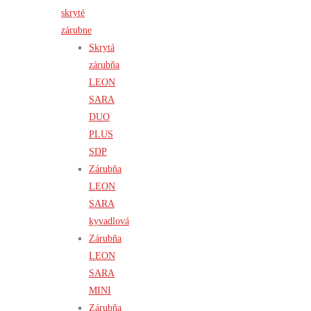
skryté
zárubne
Skrytá
zárubňa
LEON
SARA
DUO
PLUS
SDP
Zárubňa
LEON
SARA
kyvadlová
Zárubňa
LEON
SARA
MINI
Zárubňa