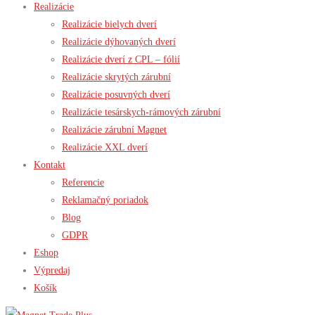
Realizácie
Realizácie bielych dverí
Realizácie dýhovaných dverí
Realizácie dverí z CPL – fólií
Realizácie skrytých zárubní
Realizácie posuvných dverí
Realizácie tesárskych-rámových zárubní
Realizácie zárubní Magnet
Realizácie XXL dverí
Kontakt
Referencie
Reklamačný poriadok
Blog
GDPR
Eshop
Výpredaj
Košík