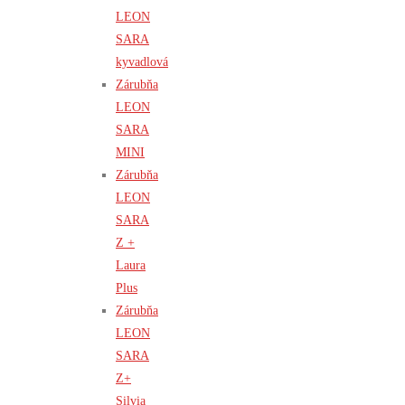
LEON
SARA
kyvadlová
Zárubňa
LEON
SARA
MINI
Zárubňa
LEON
SARA
Z +
Laura
Plus
Zárubňa
LEON
SARA
Z+
Silvia