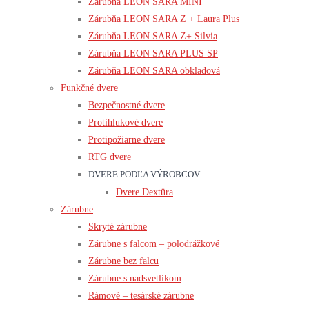
Zárubňa LEON SARA MINI
Zárubňa LEON SARA Z + Laura Plus
Zárubňa LEON SARA Z+ Silvia
Zárubňa LEON SARA PLUS SP
Zárubňa LEON SARA obkladová
Funkčné dvere
Bezpečnostné dvere
Protihlukové dvere
Protipožiarne dvere
RTG dvere
DVERE PODĽA VÝROBCOV
Dvere Dextüra
Zárubne
Skryté zárubne
Zárubne s falcom – polodrážkové
Zárubne bez falcu
Zárubne s nadsvetlíkom
Rámové – tesárské zárubne