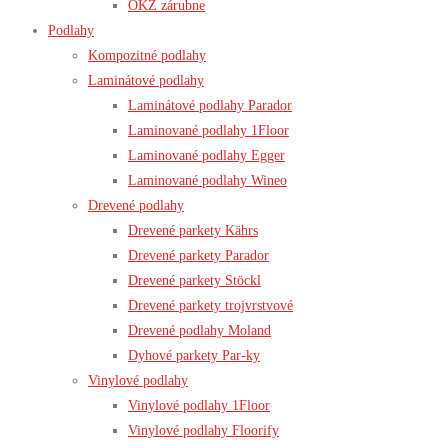
OKZ zárubne
Podlahy
Kompozitné podlahy
Laminátové podlahy
Laminátové podlahy Parador
Laminované podlahy 1Floor
Laminované podlahy Egger
Laminované podlahy Wineo
Drevené podlahy
Drevené parkety Kährs
Drevené parkety Parador
Drevené parkety Stöckl
Drevené parkety trojvrstvové
Drevené podlahy Moland
Dyhové parkety Par-ky
Vinylové podlahy
Vinylové podlahy 1Floor
Vinylové podlahy Floorify