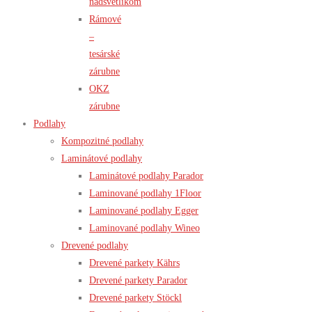
nadsvetlíkom
Rámové
–
tesárské
zárubne
OKZ
zárubne
Podlahy
Kompozitné podlahy
Laminátové podlahy
Laminátové podlahy Parador
Laminované podlahy 1Floor
Laminované podlahy Egger
Laminované podlahy Wineo
Drevené podlahy
Drevené parkety Kährs
Drevené parkety Parador
Drevené parkety Stöckl