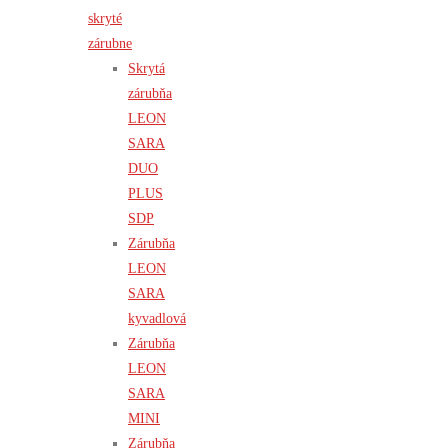
skryté
zárubne
Skrytá
zárubňa
LEON
SARA
DUO
PLUS
SDP
Zárubňa
LEON
SARA
kyvadlová
Zárubňa
LEON
SARA
MINI
Zárubňa