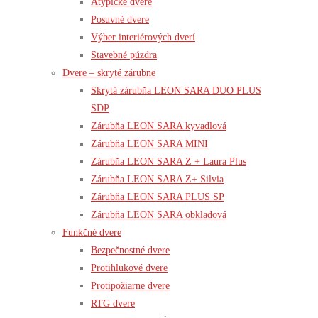
Atypické dvere
Posuvné dvere
Výber interiérových dverí
Stavebné púzdra
Dvere – skryté zárubne
Skrytá zárubňa LEON SARA DUO PLUS
SDP
Zárubňa LEON SARA kyvadlová
Zárubňa LEON SARA MINI
Zárubňa LEON SARA Z + Laura Plus
Zárubňa LEON SARA Z+ Silvia
Zárubňa LEON SARA PLUS SP
Zárubňa LEON SARA obkladová
Funkčné dvere
Bezpečnostné dvere
Protihlukové dvere
Protipožiarne dvere
RTG dvere