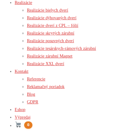
Realizácie
Realizácie bielych dverí
Realizácie dýhovaných dverí
Realizácie dverí z CPL – fólií
Realizácie skrytých zárubní
Realizácie posuvných dverí
Realizácie tesárskych-rámových zárubní
Realizácie zárubní Magnet
Realizácie XXL dverí
Kontakt
Referencie
Reklamačný poriadok
Blog
GDPR
Eshop
Výpredaj
0