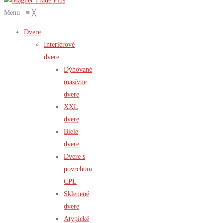
Menu
≡
╳
Dvere
Interiérové
dvere
Dýhované
masívne
dvere
XXL
dvere
Biele
dvere
Dvere s
povrchom
CPL
Sklenené
dvere
Atypické