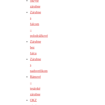
Skryté
zárubne
Zárubne
s
falcom
–
polodrážkové
Zárubne
bez
falcu
Zárubne
s
nadsvetlíkom
Rámové
–
tesárské
zárubne
OKZ