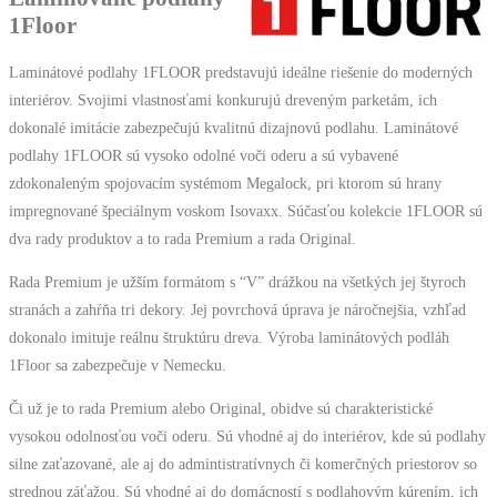
1Floor
Laminátové podlahy 1FLOOR predstavujú ideálne riešenie do moderných
interiérov. Svojimi vlastnosťami konkurujú dreveným parketám, ich
dokonalé imitácie zabezpečujú kvalitnú dizajnovú podlahu. Laminátové
podlahy 1FLOOR sú vysoko odolné voči oderu a sú vybavené
zdokonaleným spojovacím systémom Megalock, pri ktorom sú hrany
impregnované špeciálnym voskom Isovaxx. Súčasťou kolekcie 1FLOOR sú
dva rady produktov a to rada Premium a rada Original.
Rada Premium je užším formátom s “V” drážkou na všetkých jej štyroch
stranách a zahŕňa tri dekory. Jej povrchová úprava je náročnejšia, vzhľad
dokonalo imituje reálnu štruktúru dreva. Výroba laminátových podláh
1Floor sa zabezpečuje v Nemecku.
Či už je to rada Premium alebo Original, obidve sú charakteristické
vysokou odolnosťou voči oderu. Sú vhodné aj do interiérov, kde sú podlahy
silne zaťazované, ale aj do admintistratívnych či komerčných priestorov so
strednou záťažou. Sú vhodné aj do domácností s podlahovým kúrením, ich