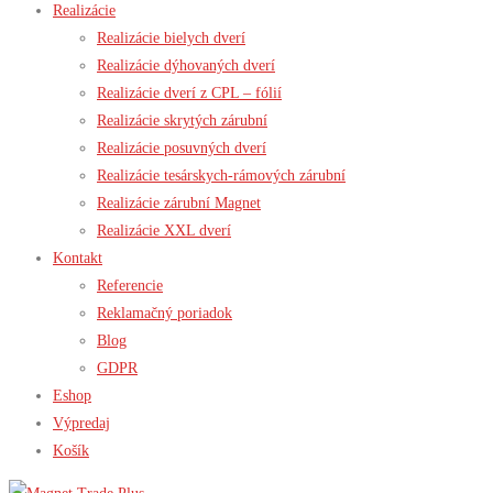
Realizácie
Realizácie bielych dverí
Realizácie dýhovaných dverí
Realizácie dverí z CPL – fólií
Realizácie skrytých zárubní
Realizácie posuvných dverí
Realizácie tesárskych-rámových zárubní
Realizácie zárubní Magnet
Realizácie XXL dverí
Kontakt
Referencie
Reklamačný poriadok
Blog
GDPR
Eshop
Výpredaj
Košík