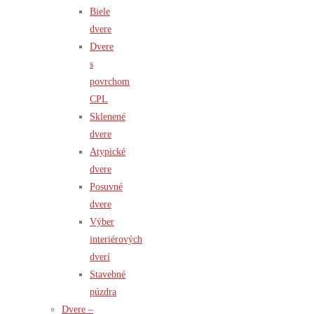
Biele
dvere
Dvere
s
povrchom
CPL
Sklenené
dvere
Atypické
dvere
Posuvné
dvere
Výber
interiérových
dverí
Stavebné
púzdra
Dvere –