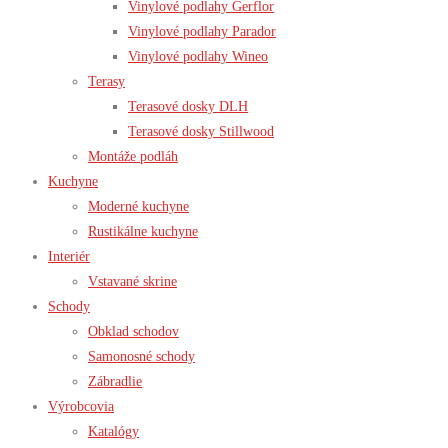
Vinylové podlahy Gerflor
Vinylové podlahy Parador
Vinylové podlahy Wineo
Terasy
Terasové dosky DLH
Terasové dosky Stillwood
Montáže podláh
Kuchyne
Moderné kuchyne
Rustikálne kuchyne
Interiér
Vstavané skrine
Schody
Obklad schodov
Samonosné schody
Zábradlie
Výrobcovia
Katalógy