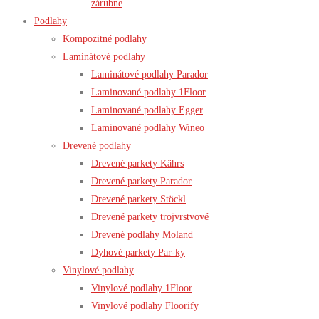
zárubne
Podlahy
Kompozitné podlahy
Laminátové podlahy
Laminátové podlahy Parador
Laminované podlahy 1Floor
Laminované podlahy Egger
Laminované podlahy Wineo
Drevené podlahy
Drevené parkety Kährs
Drevené parkety Parador
Drevené parkety Stöckl
Drevené parkety trojvrstvové
Drevené podlahy Moland
Dyhové parkety Par-ky
Vinylové podlahy
Vinylové podlahy 1Floor
Vinylové podlahy Floorify