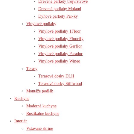
Drevené parkety trojvrstvové
Drevené podlahy Moland
Dyhové parkety Par-ky
Vinylové podlahy
Vinylové podlahy 1Floor
Vinylové podlahy Floorify
Vinylové podlahy Gerflor
Vinylové podlahy Parador
Vinylové podlahy Wineo
Terasy
Terasové dosky DLH
Terasové dosky Stillwood
Montáže podláh
Kuchyne
Moderné kuchyne
Rustikálne kuchyne
Interiér
Vstavané skrine