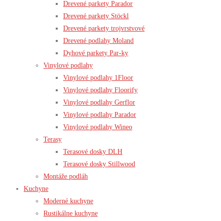
Drevené parkety Parador
Drevené parkety Stöckl
Drevené parkety trojvrstvové
Drevené podlahy Moland
Dyhové parkety Par-ky
Vinylové podlahy
Vinylové podlahy 1Floor
Vinylové podlahy Floorify
Vinylové podlahy Gerflor
Vinylové podlahy Parador
Vinylové podlahy Wineo
Terasy
Terasové dosky DLH
Terasové dosky Stillwood
Montáže podláh
Kuchyne
Moderné kuchyne
Rustikálne kuchyne