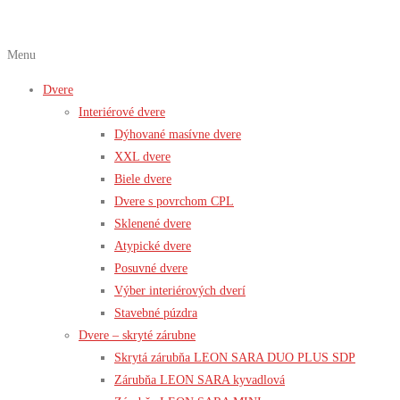
Menu
Dvere
Interiérové dvere
Dýhované masívne dvere
XXL dvere
Biele dvere
Dvere s povrchom CPL
Sklenené dvere
Atypické dvere
Posuvné dvere
Výber interiérových dverí
Stavebné púzdra
Dvere – skryté zárubne
Skrytá zárubňa LEON SARA DUO PLUS SDP
Zárubňa LEON SARA kyvadlová