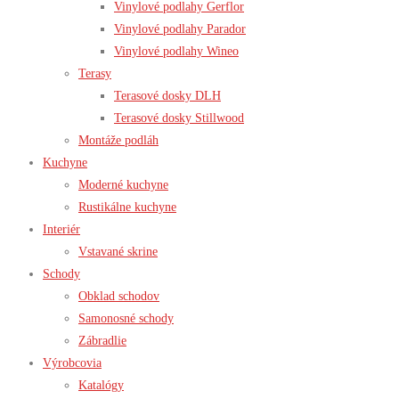
Vinylové podlahy Gerflor
Vinylové podlahy Parador
Vinylové podlahy Wineo
Terasy
Terasové dosky DLH
Terasové dosky Stillwood
Montáže podláh
Kuchyne
Moderné kuchyne
Rustikálne kuchyne
Interiér
Vstavané skrine
Schody
Obklad schodov
Samonosné schody
Zábradlie
Výrobcovia
Katalógy