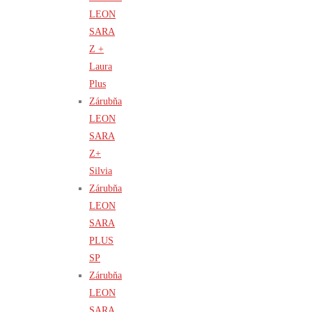
LEON
SARA
Z +
Laura
Plus
Zárubňa
LEON
SARA
Z+
Silvia
Zárubňa
LEON
SARA
PLUS
SP
Zárubňa
LEON
SARA