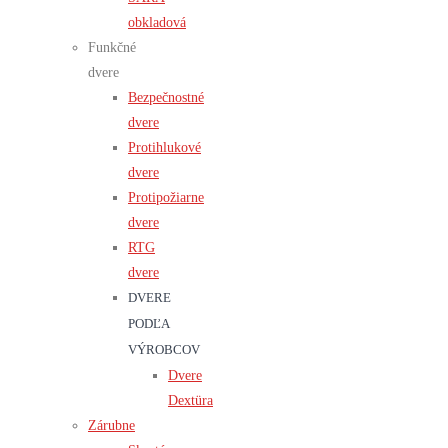
obkladová
Funkčné
dvere
Bezpečnostné
dvere
Protihlukové
dvere
Protipožiarne
dvere
RTG
dvere
DVERE
PODĽA
VÝROBCOV
Dvere
Dextüra
Zárubne