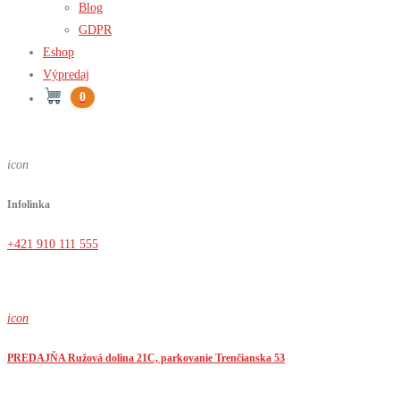
Blog
GDPR
Eshop
Výpredaj
0
icon
Infolinka
+421 910 111 555
icon
PREDAJŇA Ružová dolina 21C, parkovanie Trenčianska 53