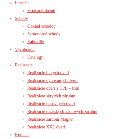
Interiér
Vstavané skrine
Schody
Obklad schodov
Samonosné schody
Zábradlie
Výrobcovia
Katalógy
Realizácie
Realizácie bielych dverí
Realizácie dýhovaných dverí
Realizácie dverí z CPL – fólií
Realizácie skrytých zárubní
Realizácie posuvných dverí
Realizácie tesárskych-rámových zárubní
Realizácie zárubní Magnet
Realizácie XXL dverí
Kontakt