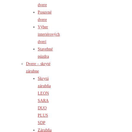
dvere
Posuvné
dvere
Výber
interiérových
dverí
Stavebné
púzdra
Dvere – skryté
zárubne
Skrytá
zárubňa
LEON
SARA
DUO
PLUS
SDP
Zárubňa