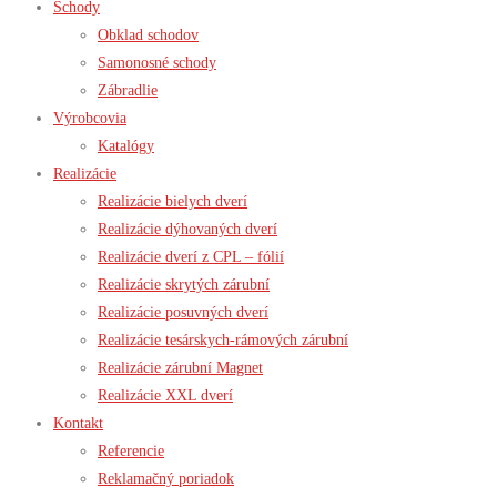
Schody
Obklad schodov
Samonosné schody
Zábradlie
Výrobcovia
Katalógy
Realizácie
Realizácie bielych dverí
Realizácie dýhovaných dverí
Realizácie dverí z CPL – fólií
Realizácie skrytých zárubní
Realizácie posuvných dverí
Realizácie tesárskych-rámových zárubní
Realizácie zárubní Magnet
Realizácie XXL dverí
Kontakt
Referencie
Reklamačný poriadok