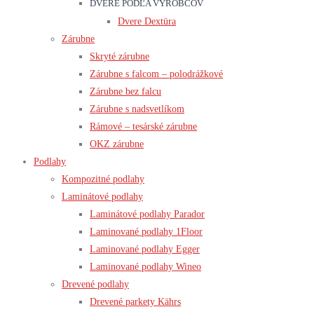
DVERE PODĽA VÝROBCOV
Dvere Dextüra
Zárubne
Skryté zárubne
Zárubne s falcom – polodrážkové
Zárubne bez falcu
Zárubne s nadsvetlíkom
Rámové – tesárské zárubne
OKZ zárubne
Podlahy
Kompozitné podlahy
Laminátové podlahy
Laminátové podlahy Parador
Laminované podlahy 1Floor
Laminované podlahy Egger
Laminované podlahy Wineo
Drevené podlahy
Drevené parkety Kährs