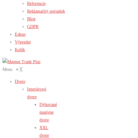
Referencie
Reklamačný poriadok
Blog
GDPR
Eshop
Výpredaj
Košík
Menu
≡
╳
Dvere
Interiérové
dvere
Dýhované
masívne
dvere
XXL
dvere