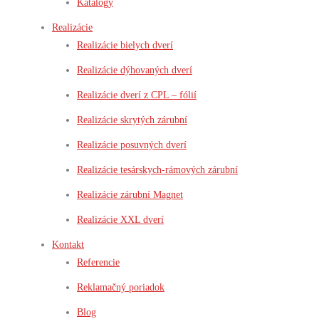
Katalógy
Realizácie
Realizácie bielych dverí
Realizácie dýhovaných dverí
Realizácie dverí z CPL – fólií
Realizácie skrytých zárubní
Realizácie posuvných dverí
Realizácie tesárskych-rámových zárubní
Realizácie zárubní Magnet
Realizácie XXL dverí
Kontakt
Referencie
Reklamačný poriadok
Blog