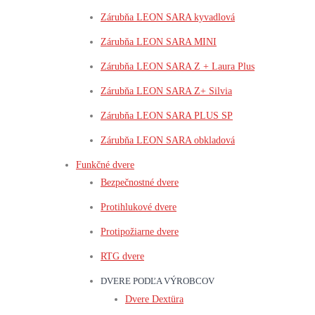
Zárubňa LEON SARA kyvadlová
Zárubňa LEON SARA MINI
Zárubňa LEON SARA Z + Laura Plus
Zárubňa LEON SARA Z+ Silvia
Zárubňa LEON SARA PLUS SP
Zárubňa LEON SARA obkladová
Funkčné dvere
Bezpečnostné dvere
Protihlukové dvere
Protipožiarne dvere
RTG dvere
DVERE PODĽA VÝROBCOV
Dvere Dextüra