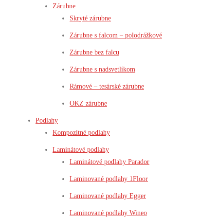
Zárubne
Skryté zárubne
Zárubne s falcom – polodrážkové
Zárubne bez falcu
Zárubne s nadsvetlíkom
Rámové – tesárské zárubne
OKZ zárubne
Podlahy
Kompozitné podlahy
Laminátové podlahy
Laminátové podlahy Parador
Laminované podlahy 1Floor
Laminované podlahy Egger
Laminované podlahy Wineo