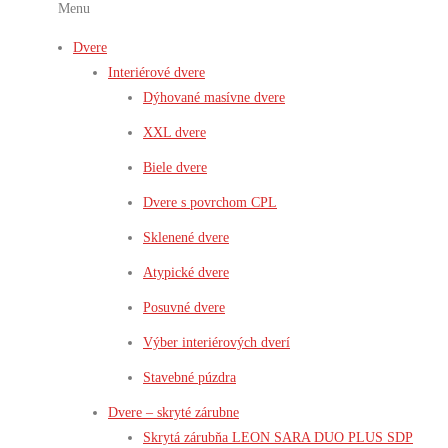
Menu
Dvere
Interiérové dvere
Dýhované masívne dvere
XXL dvere
Biele dvere
Dvere s povrchom CPL
Sklenené dvere
Atypické dvere
Posuvné dvere
Výber interiérových dverí
Stavebné púzdra
Dvere – skryté zárubne
Skrytá zárubňa LEON SARA DUO PLUS SDP