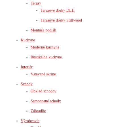
Terasy
Terasové dosky DLH
Terasové dosky Stillwood
Montáže podláh
Kuchyne
Moderné kuchyne
Rustikálne kuchyne
Interiér
Vstavané skrine
Schody
Obklad schodov
Samonosné schody
Zábradlie
Výrobcovia