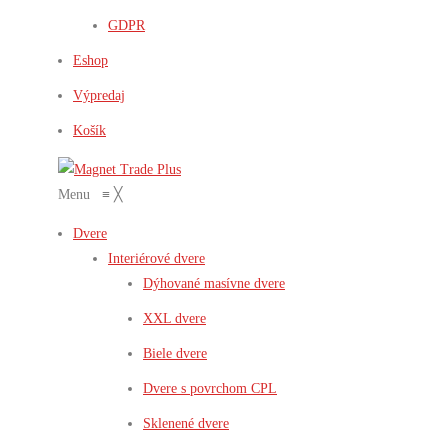
GDPR
Eshop
Výpredaj
Košík
Menu
≡
╳
Dvere
Interiérové dvere
Dýhované masívne dvere
XXL dvere
Biele dvere
Dvere s povrchom CPL
Sklenené dvere