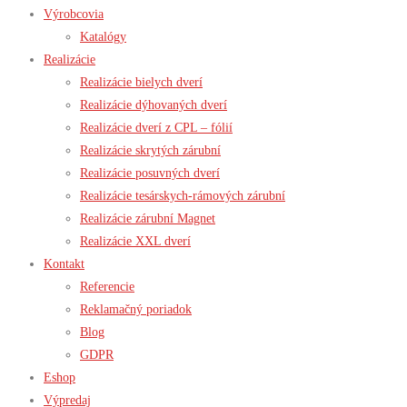
Výrobcovia
Katalógy
Realizácie
Realizácie bielych dverí
Realizácie dýhovaných dverí
Realizácie dverí z CPL – fólií
Realizácie skrytých zárubní
Realizácie posuvných dverí
Realizácie tesárskych-rámových zárubní
Realizácie zárubní Magnet
Realizácie XXL dverí
Kontakt
Referencie
Reklamačný poriadok
Blog
GDPR
Eshop
Výpredaj