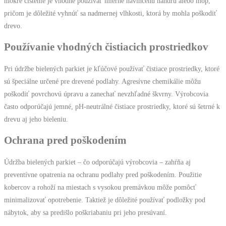
mokré čistenie je vhodné používať mierne navlhčenú handru alebo mop,
pričom je dôležité vyhnúť sa nadmernej vlhkosti, ktorá by mohla poškodiť
drevo.
Používanie vhodných čistiacich prostriedkov
Pri údržbe bielených parkiet je kľúčové používať čistiace prostriedky, ktoré
sú špeciálne určené pre drevené podlahy. Agresívne chemikálie môžu
poškodiť povrchovú úpravu a zanechať nevzhľadné škvrny. Výrobcovia
často odporúčajú jemné, pH-neutrálné čistiace prostriedky, ktoré sú šetrné k
drevu aj jeho bieleniu.
Ochrana pred poškodením
Údržba bielených parkiet – čo odporúčajú výrobcovia – zahŕňa aj
preventívne opatrenia na ochranu podlahy pred poškodením. Použitie
kobercov a rohoží na miestach s vysokou premávkou môže pomôcť
minimalizovať opotrebenie. Taktiež je dôležité používať podložky pod
nábytok, aby sa predišlo poškriabaniu pri jeho presúvaní.