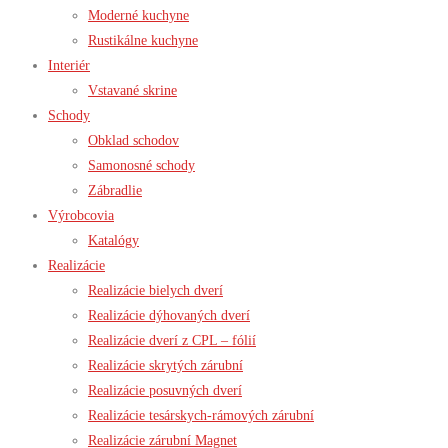
Moderné kuchyne
Rustikálne kuchyne
Interiér
Vstavané skrine
Schody
Obklad schodov
Samonosné schody
Zábradlie
Výrobcovia
Katalógy
Realizácie
Realizácie bielych dverí
Realizácie dýhovaných dverí
Realizácie dverí z CPL – fólií
Realizácie skrytých zárubní
Realizácie posuvných dverí
Realizácie tesárskych-rámových zárubní
Realizácie zárubní Magnet