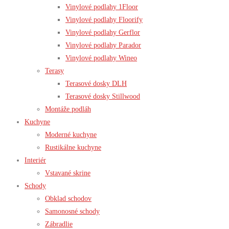
Vinylové podlahy 1Floor
Vinylové podlahy Floorify
Vinylové podlahy Gerflor
Vinylové podlahy Parador
Vinylové podlahy Wineo
Terasy
Terasové dosky DLH
Terasové dosky Stillwood
Montáže podláh
Kuchyne
Moderné kuchyne
Rustikálne kuchyne
Interiér
Vstavané skrine
Schody
Obklad schodov
Samonosné schody
Zábradlie