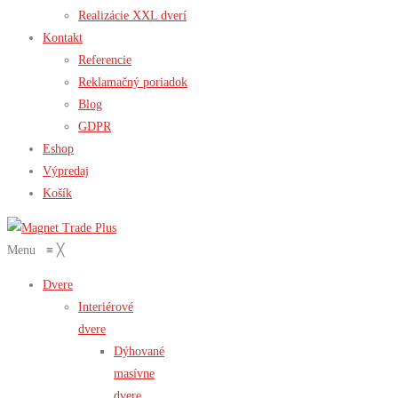
Realizácie XXL dverí
Kontakt
Referencie
Reklamačný poriadok
Blog
GDPR
Eshop
Výpredaj
Košík
Menu
≡
╳
Dvere
Interiérové
dvere
Dýhované
masívne
dvere