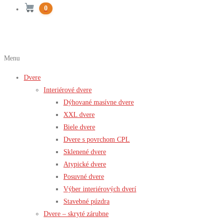
0
Menu
Dvere
Interiérové dvere
Dýhované masívne dvere
XXL dvere
Biele dvere
Dvere s povrchom CPL
Sklenené dvere
Atypické dvere
Posuvné dvere
Výber interiérových dverí
Stavebné púzdra
Dvere – skryté zárubne