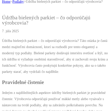
Home
>
Podlahy
>
Údržba bielených parkiet – čo odporúčajú výrobcovia?
Údržba bielených parkiet – čo odporúčajú
výrobcovia?
7. júla 2025
Údržba bielených parkiet – čo odporúčajú výrobcovia? Táto otázka je častá
medzi majiteľmi domácností, ktorí sa rozhodli pre tento elegantný a
moderný typ podlahy. Bielené parkety dodávajú interiéru svetlosť a štýl, no
ich údržba si vyžaduje osobitnú starostlivosť, aby si zachovali svoju krásu a
funkčnosť. Výrobcovia často poskytujú konkrétne pokyny, ako sa o takéto
parkety starať, aby vydržali čo najdlhšie.
Pravidelné čistenie
Jedným z najdôležitejších aspektov údržby bielených parkiet je pravidelné
čistenie. Výrobcovia odporúčajú používať mäkké metly alebo vysávače s
nástavcom na tvrdé podlahy, aby sa zabránilo poškriabaniu povrchu. Na