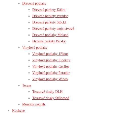
Drevené podlahy
Drevené parkety Kährs
Drevené parkety Parador
Drevené parkety Stöckl
Drevené parkety trojvrstvové
Drevené podlahy Moland
Dyhové parkety Par-ky
Vinylové podlahy
Vinylové podlahy 1Floor
Vinylové podlahy Floorify
Vinylové podlahy Gerflor
Vinylové podlahy Parador
Vinylové podlahy Wineo
Terasy
Terasové dosky DLH
Terasové dosky Stillwood
Montáže podláh
Kuchyne