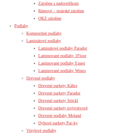
Zárubne s nadsvetlíkom
Rámové – tesárské zárubne
OKZ zárubne
Podlahy
Kompozitné podlahy
Laminátové podlahy
Laminátové podlahy Parador
Laminované podlahy 1Floor
Laminované podlahy Egger
Laminované podlahy Wineo
Drevené podlahy
Drevené parkety Kährs
Drevené parkety Parador
Drevené parkety Stöckl
Drevené parkety trojvrstvové
Drevené podlahy Moland
Dyhové parkety Par-ky
Vinylové podlahy