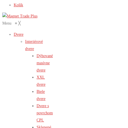
Košík
Menu
≡
╳
Dvere
Interiérové
dvere
Dýhované
masívne
dvere
XXL
dvere
Biele
dvere
Dvere s
povrchom
CPL
Sklenené