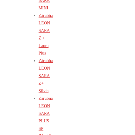
SARA
MINI
Zárubňa
LEON
SARA
Z +
Laura
Plus
Zárubňa
LEON
SARA
Z+
Silvia
Zárubňa
LEON
SARA
PLUS
SP