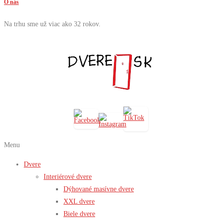
O nás
Na trhu sme už viac ako 32 rokov.
Menu
Dvere
Interiérové dvere
Dýhované masívne dvere
XXL dvere
Biele dvere