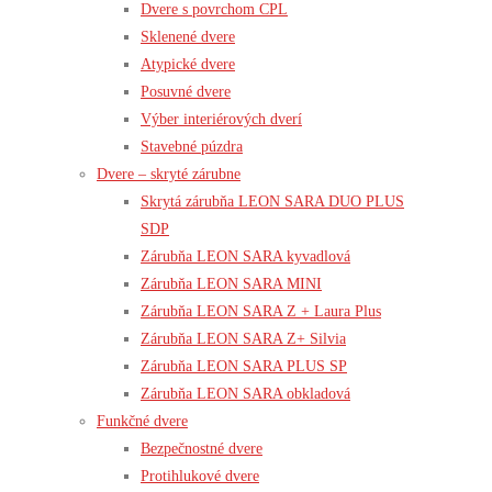
Dvere s povrchom CPL
Sklenené dvere
Atypické dvere
Posuvné dvere
Výber interiérových dverí
Stavebné púzdra
Dvere – skryté zárubne
Skrytá zárubňa LEON SARA DUO PLUS
SDP
Zárubňa LEON SARA kyvadlová
Zárubňa LEON SARA MINI
Zárubňa LEON SARA Z + Laura Plus
Zárubňa LEON SARA Z+ Silvia
Zárubňa LEON SARA PLUS SP
Zárubňa LEON SARA obkladová
Funkčné dvere
Bezpečnostné dvere
Protihlukové dvere