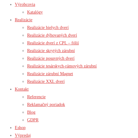
Výrobcovia
Katalógy
Realizácie
Realizácie bielych dverí
Realizácie dýhovaných dverí
Realizácie dverí z CPL – fólií
Realizácie skrytých zárubní
Realizácie posuvných dverí
Realizácie tesárskych-rámových zárubní
Realizácie zárubní Magnet
Realizácie XXL dverí
Kontakt
Referencie
Reklamačný poriadok
Blog
GDPR
Eshop
Výpredaj