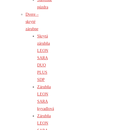
púzdra
Dvere –
skryté
zárubne
Skrytá
zárubňa
LEON
SARA
DUO
PLUS
SDP
Zárubňa
LEON
SARA
kyvadlová
Zárubňa
LEON