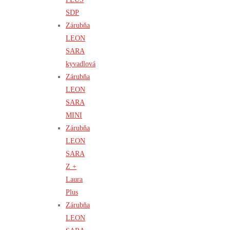
SDP
Zárubňa
LEON
SARA
kyvadlová
Zárubňa
LEON
SARA
MINI
Zárubňa
LEON
SARA
Z +
Laura
Plus
Zárubňa
LEON