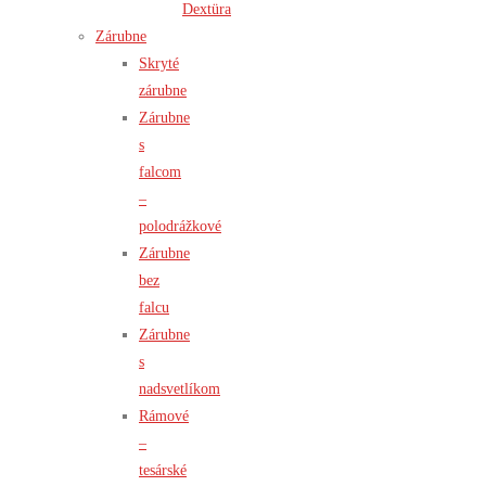
Dextüra
Zárubne
Skryté
zárubne
Zárubne
s
falcom
–
polodrážkové
Zárubne
bez
falcu
Zárubne
s
nadsvetlíkom
Rámové
–
tesárské