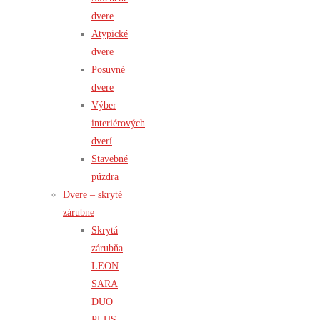
dvere
Atypické
dvere
Posuvné
dvere
Výber
interiérových
dverí
Stavebné
púzdra
Dvere – skryté
zárubne
Skrytá
zárubňa
LEON
SARA
DUO
PLUS