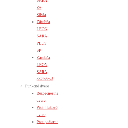
SARA
Z+
Silvia
Zárubňa
LEON
SARA
PLUS
SP
Zárubňa
LEON
SARA
obkladová
Funkčné dvere
Bezpečnostné
dvere
Protihlukové
dvere
Protipožiarne