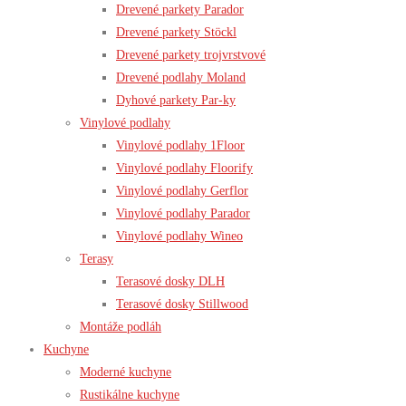
Drevené parkety Parador
Drevené parkety Stöckl
Drevené parkety trojvrstvové
Drevené podlahy Moland
Dyhové parkety Par-ky
Vinylové podlahy
Vinylové podlahy 1Floor
Vinylové podlahy Floorify
Vinylové podlahy Gerflor
Vinylové podlahy Parador
Vinylové podlahy Wineo
Terasy
Terasové dosky DLH
Terasové dosky Stillwood
Montáže podláh
Kuchyne
Moderné kuchyne
Rustikálne kuchyne