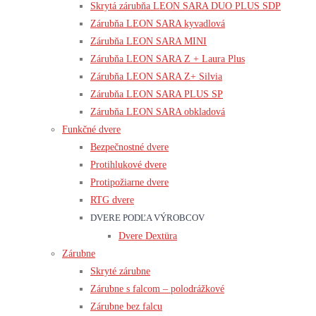
Skrytá zárubňa LEON SARA DUO PLUS SDP
Zárubňa LEON SARA kyvadlová
Zárubňa LEON SARA MINI
Zárubňa LEON SARA Z + Laura Plus
Zárubňa LEON SARA Z+ Silvia
Zárubňa LEON SARA PLUS SP
Zárubňa LEON SARA obkladová
Funkčné dvere
Bezpečnostné dvere
Protihlukové dvere
Protipožiarne dvere
RTG dvere
DVERE PODĽA VÝROBCOV
Dvere Dextüra
Zárubne
Skryté zárubne
Zárubne s falcom – polodrážkové
Zárubne bez falcu