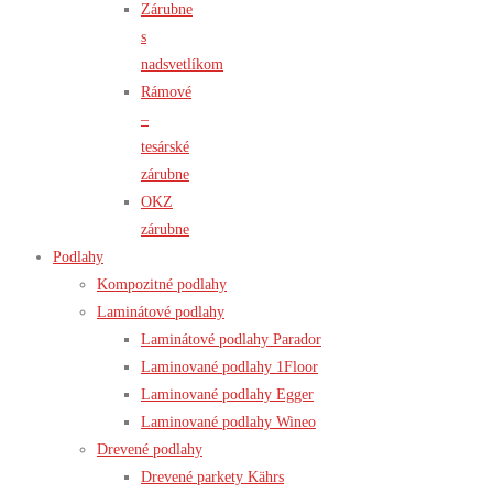
Zárubne
s
nadsvetlíkom
Rámové
–
tesárské
zárubne
OKZ
zárubne
Podlahy
Kompozitné podlahy
Laminátové podlahy
Laminátové podlahy Parador
Laminované podlahy 1Floor
Laminované podlahy Egger
Laminované podlahy Wineo
Drevené podlahy
Drevené parkety Kährs