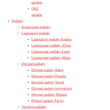
zárubne
OKZ
zárubne
Podlahy
Kompozitné podlahy
Laminátové podlahy
Laminátové podlahy Parador
Laminované podlahy 1Floor
Laminované podlahy Egger
Laminované podlahy Wineo
Drevené podlahy
Drevené parkety Kährs
Drevené parkety Parador
Drevené parkety Stöckl
Drevené parkety trojvrstvové
Drevené podlahy Moland
Dyhové parkety Par-ky
Vinylové podlahy