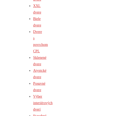
XXL
dvere
Biele
dvere
Dvere
s
povrchom
CPL
Sklenené
dvere
Atypické
dvere
Posuvné
dvere
Výber
interiérových
dverí
Stavebné