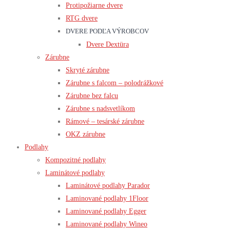
Protipožiarne dvere
RTG dvere
DVERE PODĽA VÝROBCOV
Dvere Dextüra
Zárubne
Skryté zárubne
Zárubne s falcom – polodrážkové
Zárubne bez falcu
Zárubne s nadsvetlíkom
Rámové – tesárské zárubne
OKZ zárubne
Podlahy
Kompozitné podlahy
Laminátové podlahy
Laminátové podlahy Parador
Laminované podlahy 1Floor
Laminované podlahy Egger
Laminované podlahy Wineo