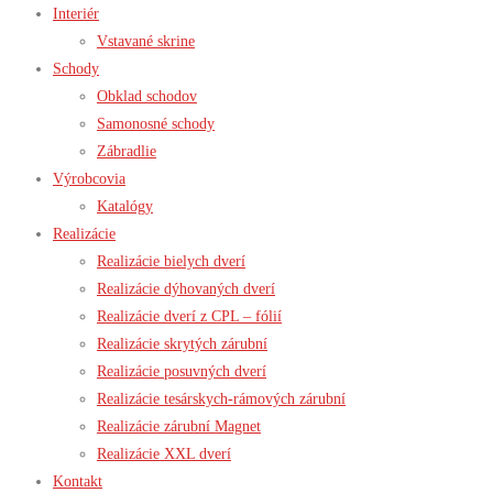
Interiér
Vstavané skrine
Schody
Obklad schodov
Samonosné schody
Zábradlie
Výrobcovia
Katalógy
Realizácie
Realizácie bielych dverí
Realizácie dýhovaných dverí
Realizácie dverí z CPL – fólií
Realizácie skrytých zárubní
Realizácie posuvných dverí
Realizácie tesárskych-rámových zárubní
Realizácie zárubní Magnet
Realizácie XXL dverí
Kontakt