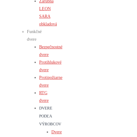
Zárubňa
LEON
SARA
obkladová
Funkčné
dvere
Bezpečnostné
dvere
Protihlukové
dvere
Protipožiarne
dvere
RTG
dvere
DVERE
PODĽA
VÝROBCOV
Dvere