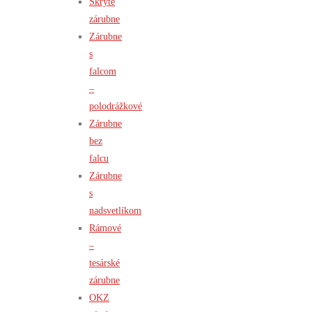
Skryté
zárubne
Zárubne
s
falcom
–
polodrážkové
Zárubne
bez
falcu
Zárubne
s
nadsvetlíkom
Rámové
–
tesárské
zárubne
OKZ