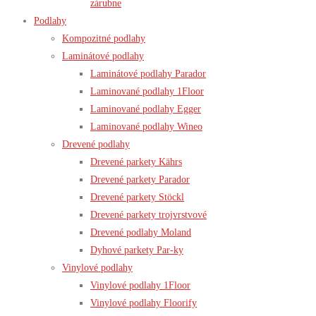
zárubne
Podlahy
Kompozitné podlahy
Laminátové podlahy
Laminátové podlahy Parador
Laminované podlahy 1Floor
Laminované podlahy Egger
Laminované podlahy Wineo
Drevené podlahy
Drevené parkety Kährs
Drevené parkety Parador
Drevené parkety Stöckl
Drevené parkety trojvrstvové
Drevené podlahy Moland
Dyhové parkety Par-ky
Vinylové podlahy
Vinylové podlahy 1Floor
Vinylové podlahy Floorify