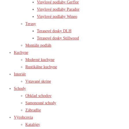
Vinylové podlahy Gerflor
Vinylové podlahy Parador
Vinylové podlahy Wineo
Terasy
Terasové dosky DLH
Terasové dosky Stillwood
Montáže podláh
Kuchyne
Moderné kuchyne
Rustikálne kuchyne
Interiér
Vstavané skrine
Schody
Obklad schodov
Samonosné schody
Zábradlie
Výrobcovia
Katalógy