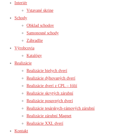
Interiér
Vstavané skrine
Schody
Obklad schodov
Samonosné schody
Zábradlie
Výrobcovia
Katalógy
Realizácie
Realizácie bielych dverí
Realizácie dýhovaných dverí
Realizácie dverí z CPL – fólií
Realizácie skrytých zárubní
Realizácie posuvných dverí
Realizácie tesárskych-rámových zárubní
Realizácie zárubní Magnet
Realizácie XXL dverí
Kontakt