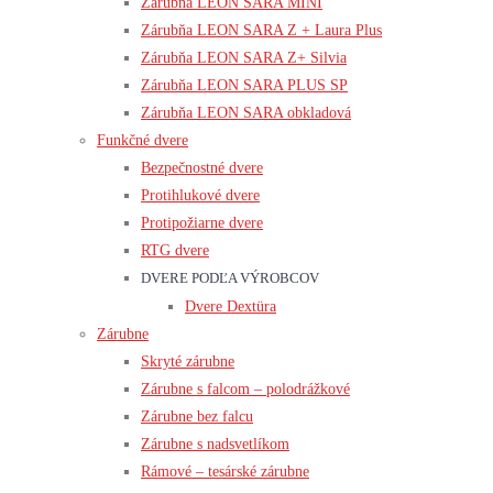
Zárubňa LEON SARA MINI
Zárubňa LEON SARA Z + Laura Plus
Zárubňa LEON SARA Z+ Silvia
Zárubňa LEON SARA PLUS SP
Zárubňa LEON SARA obkladová
Funkčné dvere
Bezpečnostné dvere
Protihlukové dvere
Protipožiarne dvere
RTG dvere
DVERE PODĽA VÝROBCOV
Dvere Dextüra
Zárubne
Skryté zárubne
Zárubne s falcom – polodrážkové
Zárubne bez falcu
Zárubne s nadsvetlíkom
Rámové – tesárské zárubne