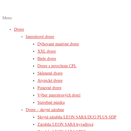
Menu
Dvere
Interiérové dvere
Dýhované masívne dvere
XXL dvere
Biele dvere
Dvere s povrchom CPL
Sklenené dvere
Atypické dvere
Posuvné dvere
Výber interiérových dverí
Stavebné púzdra
Dvere – skryté zárubne
Skrytá zárubňa LEON SARA DUO PLUS SDP
Zárubňa LEON SARA kyvadlová