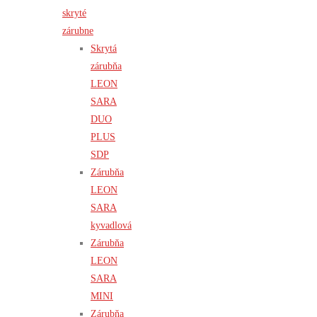
skryté
zárubne
Skrytá
zárubňa
LEON
SARA
DUO
PLUS
SDP
Zárubňa
LEON
SARA
kyvadlová
Zárubňa
LEON
SARA
MINI
Zárubňa