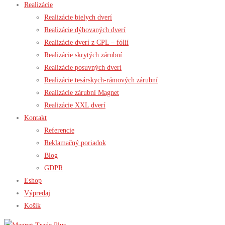
Realizácie
Realizácie bielych dverí
Realizácie dýhovaných dverí
Realizácie dverí z CPL – fólií
Realizácie skrytých zárubní
Realizácie posuvných dverí
Realizácie tesárskych-rámových zárubní
Realizácie zárubní Magnet
Realizácie XXL dverí
Kontakt
Referencie
Reklamačný poriadok
Blog
GDPR
Eshop
Výpredaj
Košík