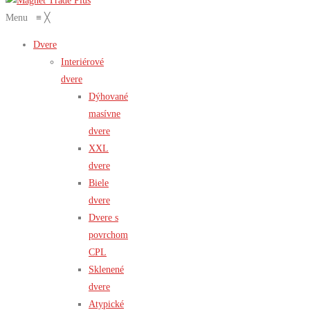
Menu
≡
╳
Dvere
Interiérové
dvere
Dýhované
masívne
dvere
XXL
dvere
Biele
dvere
Dvere s
povrchom
CPL
Sklenené
dvere
Atypické