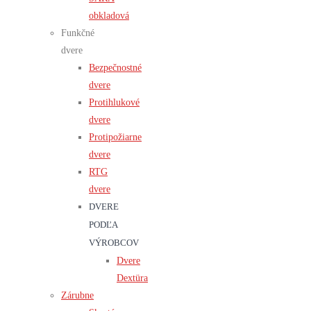
obkladová
Funkčné
dvere
Bezpečnostné
dvere
Protihlukové
dvere
Protipožiarne
dvere
RTG
dvere
DVERE
PODĽA
VÝROBCOV
Dvere
Dextüra
Zárubne