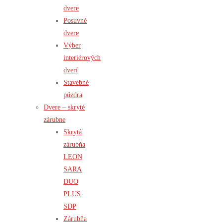
dvere
Posuvné
dvere
Výber
interiérových
dverí
Stavebné
púzdra
Dvere – skryté
zárubne
Skrytá
zárubňa
LEON
SARA
DUO
PLUS
SDP
Zárubňa