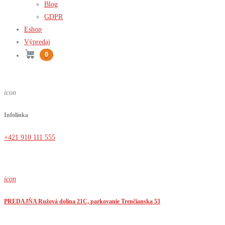
Blog
GDPR
Eshop
Výpredaj
0
icon
Infolinka
+421 910 111 555
icon
PREDAJŇA Ružová dolina 21C, parkovanie Trenčianska 53