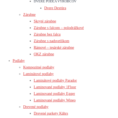
DVERE PODĽA VÝROBCOV
Dvere Dextüra
Zárubne
Skryté zárubne
Zárubne s falcom – polodrážkové
Zárubne bez falcu
Zárubne s nadsvetlíkom
Rámové – tesárské zárubne
OKZ zárubne
Podlahy
Kompozitné podlahy
Laminátové podlahy
Laminátové podlahy Parador
Laminované podlahy 1Floor
Laminované podlahy Egger
Laminované podlahy Wineo
Drevené podlahy
Drevené parkety Kährs