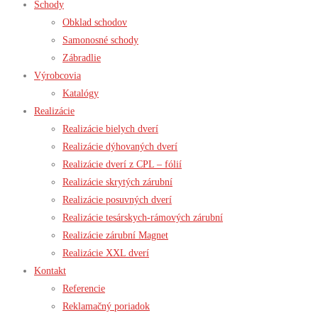
Schody
Obklad schodov
Samonosné schody
Zábradlie
Výrobcovia
Katalógy
Realizácie
Realizácie bielych dverí
Realizácie dýhovaných dverí
Realizácie dverí z CPL – fólií
Realizácie skrytých zárubní
Realizácie posuvných dverí
Realizácie tesárskych-rámových zárubní
Realizácie zárubní Magnet
Realizácie XXL dverí
Kontakt
Referencie
Reklamačný poriadok