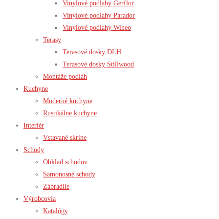
Vinylové podlahy Gerflor
Vinylové podlahy Parador
Vinylové podlahy Wineo
Terasy
Terasové dosky DLH
Terasové dosky Stillwood
Montáže podláh
Kuchyne
Moderné kuchyne
Rustikálne kuchyne
Interiér
Vstavané skrine
Schody
Obklad schodov
Samonosné schody
Zábradlie
Výrobcovia
Katalógy