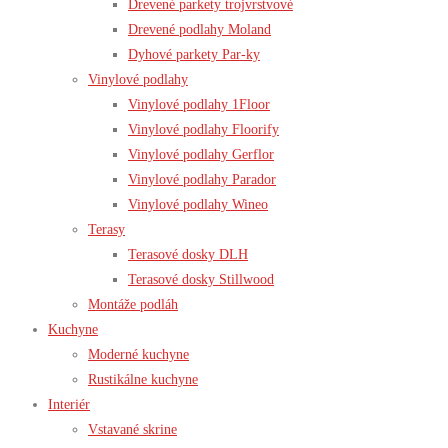
Drevené parkety trojvrstvové
Drevené podlahy Moland
Dyhové parkety Par-ky
Vinylové podlahy
Vinylové podlahy 1Floor
Vinylové podlahy Floorify
Vinylové podlahy Gerflor
Vinylové podlahy Parador
Vinylové podlahy Wineo
Terasy
Terasové dosky DLH
Terasové dosky Stillwood
Montáže podláh
Kuchyne
Moderné kuchyne
Rustikálne kuchyne
Interiér
Vstavané skrine