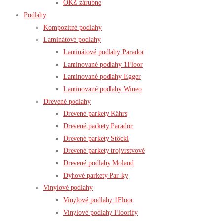
OKZ zárubne
Podlahy
Kompozitné podlahy
Laminátové podlahy
Laminátové podlahy Parador
Laminované podlahy 1Floor
Laminované podlahy Egger
Laminované podlahy Wineo
Drevené podlahy
Drevené parkety Kährs
Drevené parkety Parador
Drevené parkety Stöckl
Drevené parkety trojvrstvové
Drevené podlahy Moland
Dyhové parkety Par-ky
Vinylové podlahy
Vinylové podlahy 1Floor
Vinylové podlahy Floorify