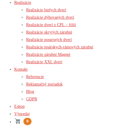
Realizácie
Realizácie bielych dverí
Realizácie dýhovaných dverí
Realizácie dverí z CPL – fólií
Realizácie skrytých zárubní
Realizácie posuvných dverí
Realizácie tesárskych-rámových zárubní
Realizácie zárubní Magnet
Realizácie XXL dverí
Kontakt
Referencie
Reklamačný poriadok
Blog
GDPR
Eshop
Výpredaj
0