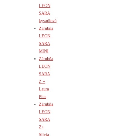
LEON
SARA
kyvadlová
Zárubňa
LEON
SARA
MINI
Zárubňa
LEON
SARA
Z +
Laura
Plus
Zárubňa
LEON
SARA
Z+
Silvia