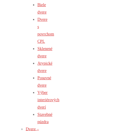
Biele
dvere
Dvere
s
povrchom
CPL
Sklenené
dvere
Atypické
dvere
Posuvné
dvere
Výber
interiérových
dverí
Stavebné
púzdra
Dvere –