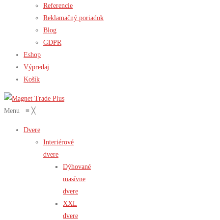
Referencie
Reklamačný poriadok
Blog
GDPR
Eshop
Výpredaj
Košík
Menu
≡
╳
Dvere
Interiérové
dvere
Dýhované
masívne
dvere
XXL
dvere