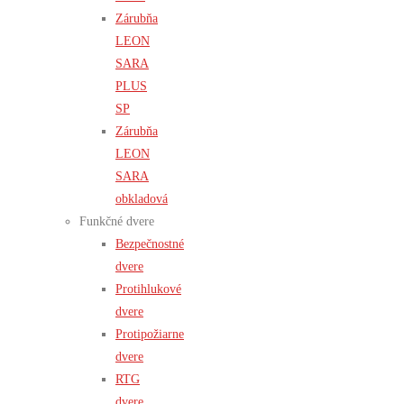
Zárubňa
LEON
SARA
PLUS
SP
Zárubňa
LEON
SARA
obkladová
Funkčné dvere
Bezpečnostné
dvere
Protihlukové
dvere
Protipožiarne
dvere
RTG
dvere