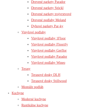
Drevené parkety Parador
Drevené parkety Stöckl
Drevené parkety trojvrstvové
Drevené podlahy Moland
Dyhové parkety Par-ky
Vinylové podlahy
Vinylové podlahy 1Floor
Vinylové podlahy Floorify
Vinylové podlahy Gerflor
Vinylové podlahy Parador
Vinylové podlahy Wineo
Terasy
Terasové dosky DLH
Terasové dosky Stillwood
Montáže podláh
Kuchyne
Moderné kuchyne
Rustikálne kuchyne