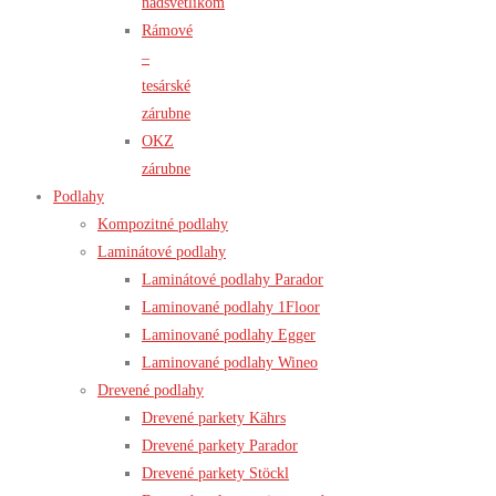
nadsvetlíkom
Rámové
–
tesárské
zárubne
OKZ
zárubne
Podlahy
Kompozitné podlahy
Laminátové podlahy
Laminátové podlahy Parador
Laminované podlahy 1Floor
Laminované podlahy Egger
Laminované podlahy Wineo
Drevené podlahy
Drevené parkety Kährs
Drevené parkety Parador
Drevené parkety Stöckl