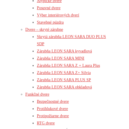
Atypické dvere
Posuvné dvere
Výber interiérových dverí
Stavebné púzdra
Dvere – skryté zárubne
Skrytá zárubňa LEON SARA DUO PLUS
SDP
Zárubňa LEON SARA kyvadlová
Zárubňa LEON SARA MINI
Zárubňa LEON SARA Z + Laura Plus
Zárubňa LEON SARA Z+ Silvia
Zárubňa LEON SARA PLUS SP
Zárubňa LEON SARA obkladová
Funkčné dvere
Bezpečnostné dvere
Protihlukové dvere
Protipožiarne dvere
RTG dvere