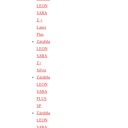
LEON
SARA
Z +
Laura
Plus
Zárubňa
LEON
SARA
Z+
Silvia
Zárubňa
LEON
SARA
PLUS
SP
Zárubňa
LEON
SARA