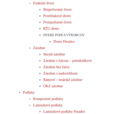
Funkčné dvere
Bezpečnostné dvere
Protihlukové dvere
Protipožiarne dvere
RTG dvere
DVERE PODĽA VÝROBCOV
Dvere Dextüra
Zárubne
Skryté zárubne
Zárubne s falcom – polodrážkové
Zárubne bez falcu
Zárubne s nadsvetlíkom
Rámové – tesárské zárubne
OKZ zárubne
Podlahy
Kompozitné podlahy
Laminátové podlahy
Laminátové podlahy Parador