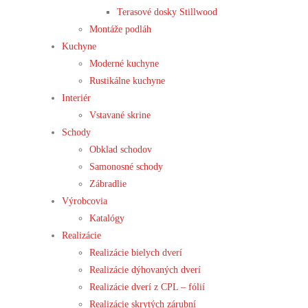
Terasové dosky Stillwood
Montáže podláh
Kuchyne
Moderné kuchyne
Rustikálne kuchyne
Interiér
Vstavané skrine
Schody
Obklad schodov
Samonosné schody
Zábradlie
Výrobcovia
Katalógy
Realizácie
Realizácie bielych dverí
Realizácie dýhovaných dverí
Realizácie dverí z CPL – fólií
Realizácie skrytých zárubní