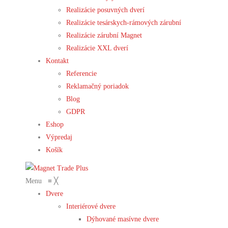
Realizácie posuvných dverí
Realizácie tesárskych-rámových zárubní
Realizácie zárubní Magnet
Realizácie XXL dverí
Kontakt
Referencie
Reklamačný poriadok
Blog
GDPR
Eshop
Výpredaj
Košík
Menu
≡
╳
Dvere
Interiérové dvere
Dýhované masívne dvere