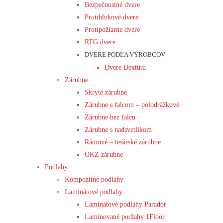
Bezpečnostné dvere
Protihlukové dvere
Protipožiarne dvere
RTG dvere
DVERE PODĽA VÝROBCOV
Dvere Dextüra
Zárubne
Skryté zárubne
Zárubne s falcom – polodrážkové
Zárubne bez falcu
Zárubne s nadsvetlíkom
Rámové – tesárské zárubne
OKZ zárubne
Podlahy
Kompozitné podlahy
Laminátové podlahy
Laminátové podlahy Parador
Laminované podlahy 1Floor