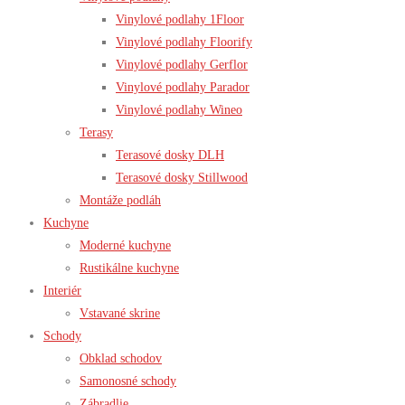
Vinylové podlahy 1Floor
Vinylové podlahy Floorify
Vinylové podlahy Gerflor
Vinylové podlahy Parador
Vinylové podlahy Wineo
Terasy
Terasové dosky DLH
Terasové dosky Stillwood
Montáže podláh
Kuchyne
Moderné kuchyne
Rustikálne kuchyne
Interiér
Vstavané skrine
Schody
Obklad schodov
Samonosné schody
Zábradlie