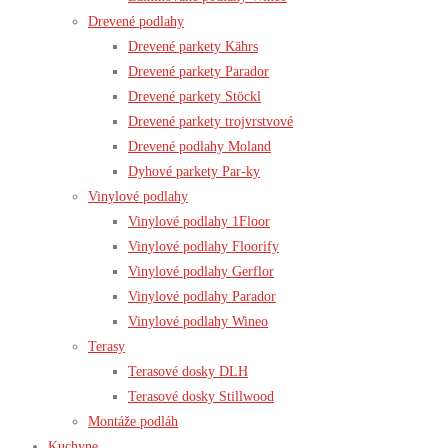
Drevené podlahy
Drevené parkety Kährs
Drevené parkety Parador
Drevené parkety Stöckl
Drevené parkety trojvrstvové
Drevené podlahy Moland
Dyhové parkety Par-ky
Vinylové podlahy
Vinylové podlahy 1Floor
Vinylové podlahy Floorify
Vinylové podlahy Gerflor
Vinylové podlahy Parador
Vinylové podlahy Wineo
Terasy
Terasové dosky DLH
Terasové dosky Stillwood
Montáže podláh
Kuchyne