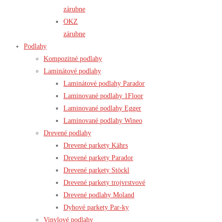
zárubne
OKZ
zárubne
Podlahy
Kompozitné podlahy
Laminátové podlahy
Laminátové podlahy Parador
Laminované podlahy 1Floor
Laminované podlahy Egger
Laminované podlahy Wineo
Drevené podlahy
Drevené parkety Kährs
Drevené parkety Parador
Drevené parkety Stöckl
Drevené parkety trojvrstvové
Drevené podlahy Moland
Dyhové parkety Par-ky
Vinylové podlahy