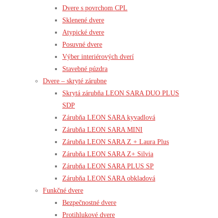
Dvere s povrchom CPL
Sklenené dvere
Atypické dvere
Posuvné dvere
Výber interiérových dverí
Stavebné púzdra
Dvere – skryté zárubne
Skrytá zárubňa LEON SARA DUO PLUS
SDP
Zárubňa LEON SARA kyvadlová
Zárubňa LEON SARA MINI
Zárubňa LEON SARA Z + Laura Plus
Zárubňa LEON SARA Z+ Silvia
Zárubňa LEON SARA PLUS SP
Zárubňa LEON SARA obkladová
Funkčné dvere
Bezpečnostné dvere
Protihlukové dvere