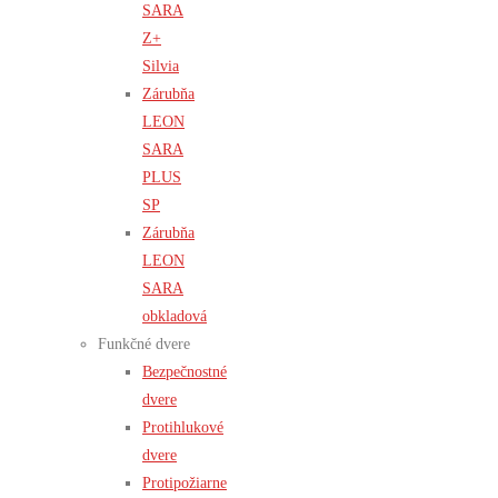
SARA
Z+
Silvia
Zárubňa
LEON
SARA
PLUS
SP
Zárubňa
LEON
SARA
obkladová
Funkčné dvere
Bezpečnostné
dvere
Protihlukové
dvere
Protipožiarne