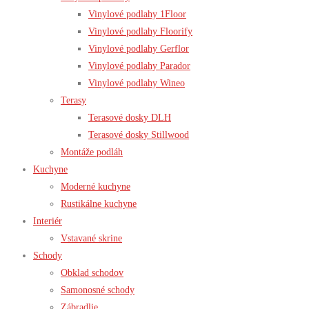
Vinylové podlahy 1Floor
Vinylové podlahy Floorify
Vinylové podlahy Gerflor
Vinylové podlahy Parador
Vinylové podlahy Wineo
Terasy
Terasové dosky DLH
Terasové dosky Stillwood
Montáže podláh
Kuchyne
Moderné kuchyne
Rustikálne kuchyne
Interiér
Vstavané skrine
Schody
Obklad schodov
Samonosné schody
Zábradlie