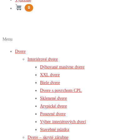
0
Menu
Dvere
Interiérové dvere
Dýhované masívne dvere
XXL dvere
Biele dvere
Dvere s povrchom CPL
Sklenené dvere
Atypické dvere
Posuvné dvere
Výber interiérových dverí
Stavebné púzdra
Dvere – skryté zárubne