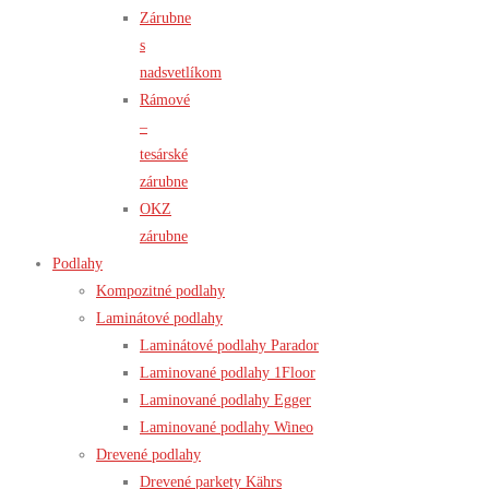
Zárubne
s
nadsvetlíkom
Rámové
–
tesárské
zárubne
OKZ
zárubne
Podlahy
Kompozitné podlahy
Laminátové podlahy
Laminátové podlahy Parador
Laminované podlahy 1Floor
Laminované podlahy Egger
Laminované podlahy Wineo
Drevené podlahy
Drevené parkety Kährs