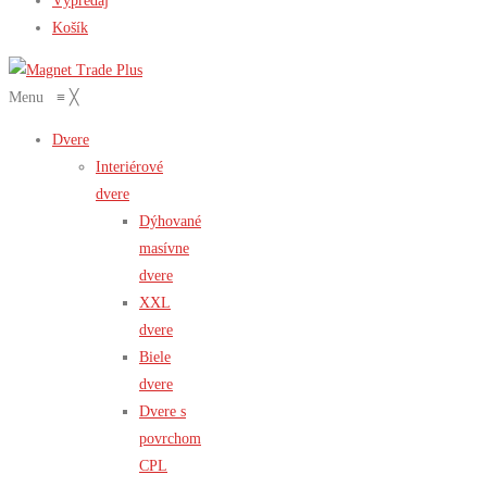
Výpredaj
Košík
Menu
≡
╳
Dvere
Interiérové
dvere
Dýhované
masívne
dvere
XXL
dvere
Biele
dvere
Dvere s
povrchom
CPL