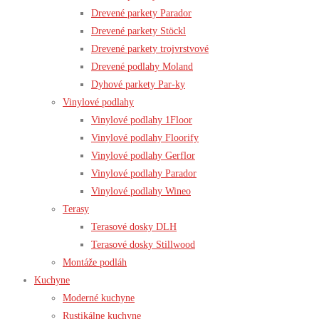
Drevené parkety Parador
Drevené parkety Stöckl
Drevené parkety trojvrstvové
Drevené podlahy Moland
Dyhové parkety Par-ky
Vinylové podlahy
Vinylové podlahy 1Floor
Vinylové podlahy Floorify
Vinylové podlahy Gerflor
Vinylové podlahy Parador
Vinylové podlahy Wineo
Terasy
Terasové dosky DLH
Terasové dosky Stillwood
Montáže podláh
Kuchyne
Moderné kuchyne
Rustikálne kuchyne