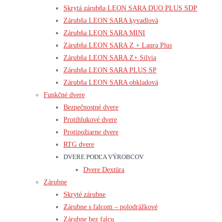
Skrytá zárubňa LEON SARA DUO PLUS SDP
Zárubňa LEON SARA kyvadlová
Zárubňa LEON SARA MINI
Zárubňa LEON SARA Z + Laura Plus
Zárubňa LEON SARA Z+ Silvia
Zárubňa LEON SARA PLUS SP
Zárubňa LEON SARA obkladová
Funkčné dvere
Bezpečnostné dvere
Protihlukové dvere
Protipožiarne dvere
RTG dvere
DVERE PODĽA VÝROBCOV
Dvere Dextüra
Zárubne
Skryté zárubne
Zárubne s falcom – polodrážkové
Zárubne bez falcu