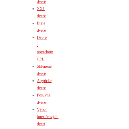
dvere
XXL
dvere
Biele
dvere
Dvere
s
povrchom
CPL
Sklenené
dvere
Atypické
dvere
Posuvné
dvere
Výber
interiérových
dverí