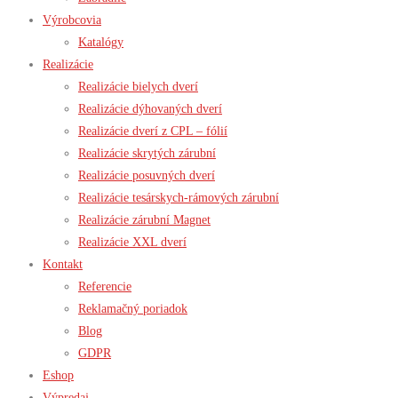
Výrobcovia
Katalógy
Realizácie
Realizácie bielych dverí
Realizácie dýhovaných dverí
Realizácie dverí z CPL – fólií
Realizácie skrytých zárubní
Realizácie posuvných dverí
Realizácie tesárskych-rámových zárubní
Realizácie zárubní Magnet
Realizácie XXL dverí
Kontakt
Referencie
Reklamačný poriadok
Blog
GDPR
Eshop
Výpredaj