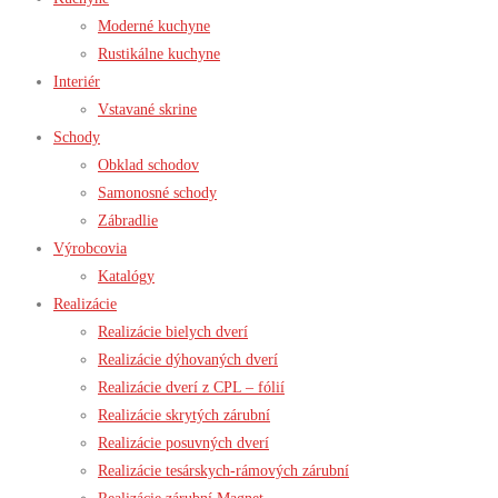
Moderné kuchyne
Rustikálne kuchyne
Interiér
Vstavané skrine
Schody
Obklad schodov
Samonosné schody
Zábradlie
Výrobcovia
Katalógy
Realizácie
Realizácie bielych dverí
Realizácie dýhovaných dverí
Realizácie dverí z CPL – fólií
Realizácie skrytých zárubní
Realizácie posuvných dverí
Realizácie tesárskych-rámových zárubní