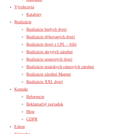
Výrobcovia
Katalógy
Realizácie
Realizácie bielych dverí
Realizácie dýhovaných dverí
Realizácie dverí z CPL – fólií
Realizácie skrytých zárubní
Realizácie posuvných dverí
Realizácie tesárskych-rámových zárubní
Realizácie zárubní Magnet
Realizácie XXL dverí
Kontakt
Referencie
Reklamačný poriadok
Blog
GDPR
Eshop