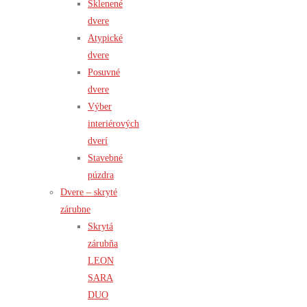
Sklenené
dvere
Atypické
dvere
Posuvné
dvere
Výber
interiérových
dverí
Stavebné
púzdra
Dvere – skryté
zárubne
Skrytá
zárubňa
LEON
SARA
DUO