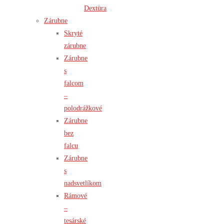
Dextüra
Zárubne
Skryté
zárubne
Zárubne
s
falcom
–
polodrážkové
Zárubne
bez
falcu
Zárubne
s
nadsvetlíkom
Rámové
–
tesárské