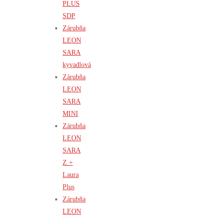
PLUS
SDP
Zárubňa
LEON
SARA
kyvadlová
Zárubňa
LEON
SARA
MINI
Zárubňa
LEON
SARA
Z +
Laura
Plus
Zárubňa
LEON