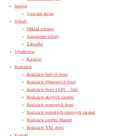
Interiér
Vstavané skrine
Schody
Obklad schodov
Samonosné schody
Zábradlie
Výrobcovia
Katalógy
Realizácie
Realizácie bielych dverí
Realizácie dýhovaných dverí
Realizácie dverí z CPL – fólií
Realizácie skrytých zárubní
Realizácie posuvných dverí
Realizácie tesárskych-rámových zárubní
Realizácie zárubní Magnet
Realizácie XXL dverí
Kontakt