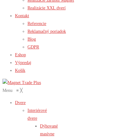
Realizácie zárubní Magnet
Realizácie XXL dverí
Kontakt
Referencie
Reklamačný poriadok
Blog
GDPR
Eshop
Výpredaj
Košík
Menu
≡
╳
Dvere
Interiérové
dvere
Dýhované
masívne