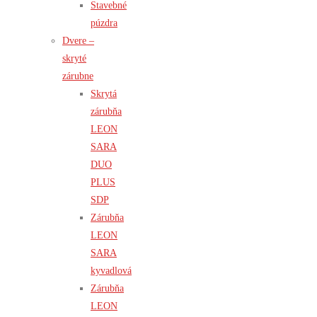
Stavebné
púzdra
Dvere –
skryté
zárubne
Skrytá
zárubňa
LEON
SARA
DUO
PLUS
SDP
Zárubňa
LEON
SARA
kyvadlová
Zárubňa
LEON