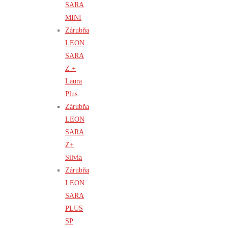
SARA
MINI
Zárubňa
LEON
SARA
Z +
Laura
Plus
Zárubňa
LEON
SARA
Z+
Silvia
Zárubňa
LEON
SARA
PLUS
SP