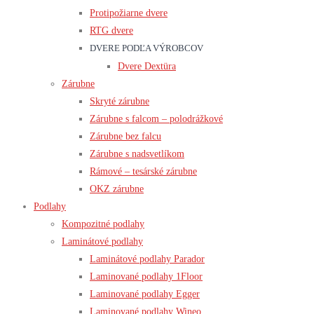
Protipožiarne dvere
RTG dvere
DVERE PODĽA VÝROBCOV
Dvere Dextüra
Zárubne
Skryté zárubne
Zárubne s falcom – polodrážkové
Zárubne bez falcu
Zárubne s nadsvetlíkom
Rámové – tesárské zárubne
OKZ zárubne
Podlahy
Kompozitné podlahy
Laminátové podlahy
Laminátové podlahy Parador
Laminované podlahy 1Floor
Laminované podlahy Egger
Laminované podlahy Wineo