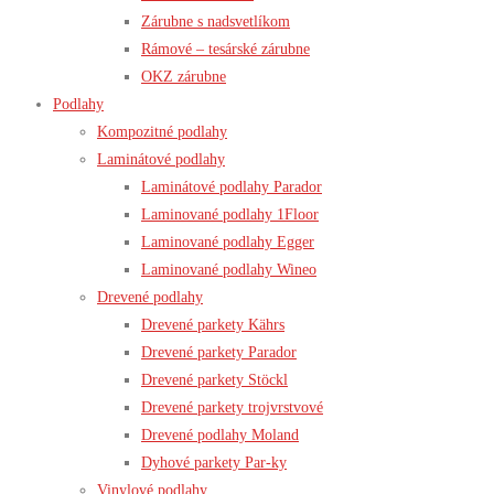
Zárubne s nadsvetlíkom
Rámové – tesárské zárubne
OKZ zárubne
Podlahy
Kompozitné podlahy
Laminátové podlahy
Laminátové podlahy Parador
Laminované podlahy 1Floor
Laminované podlahy Egger
Laminované podlahy Wineo
Drevené podlahy
Drevené parkety Kährs
Drevené parkety Parador
Drevené parkety Stöckl
Drevené parkety trojvrstvové
Drevené podlahy Moland
Dyhové parkety Par-ky
Vinylové podlahy