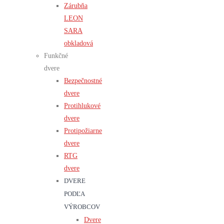
Zárubňa
LEON
SARA
obkladová
Funkčné
dvere
Bezpečnostné
dvere
Protihlukové
dvere
Protipožiarne
dvere
RTG
dvere
DVERE
PODĽA
VÝROBCOV
Dvere